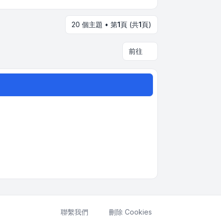
20 個主題 • 第
1
頁 (共
1
頁)
前往
聯繫我們
刪除 Cookies