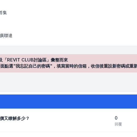
答集
/ 廣聯達
及「REVIT CLUB討論區」彙整而來
登入"介面點選"我忘記自己的密碼"，填寫當時的信箱，收信後重設新密碼或重
0
價又瞭解多少？
回覆