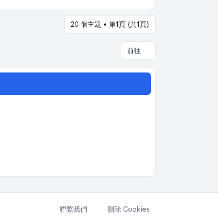
20 個主題 • 第
1
頁 (共
1
頁)
前往
聯繫我們
刪除 Cookies