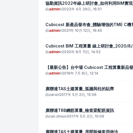
協勤資訊2022年線上研討會_如何利用BIM實
由
admin
»
2022年 4月 29日, 16:51
Cubicost 新產品發布會_體驗增強的TME 
由
admin
»
2021年 10月 12日, 16:40
Cubicost BIM 工程算量 線上研討會_2020/8/
由
admin
»
2020年 8月 11日, 14:52
【最新公告】台中場 Cubicost 工程算量新品發表
由
admin
»
2019年 7月 8日, 12:14
廣聯達TAS土建算量_弧牆與柱的貼齊
由
zera
»
2017年 5月 2日, 15:56
廣聯達TRB鋼筋算量_檢查梁配筋資訊
由
can.zhou
»
2017年 5月 2日, 10:09
廣聯達TAS土建算量_房間裝修套用做法