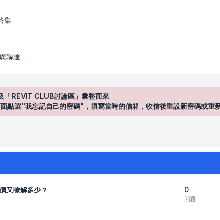
答集
/ 廣聯達
及「REVIT CLUB討論區」彙整而來
登入"介面點選"我忘記自己的密碼"，填寫當時的信箱，收信後重設新密碼或重
0
價又瞭解多少？
回覆