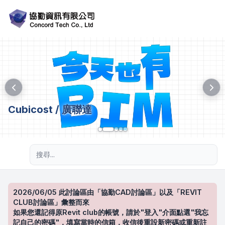
Cubicost / 廣聯達
進階搜尋
2026/06/05 此討論區由「協勤CAD討論區」以及「REVIT
CLUB討論區」彙整而來
如果您還記得原Revit club的帳號，請於"登入"介面點選"我忘
記自己的密碼"，填寫當時的信箱，收信後重設新密碼或重新註