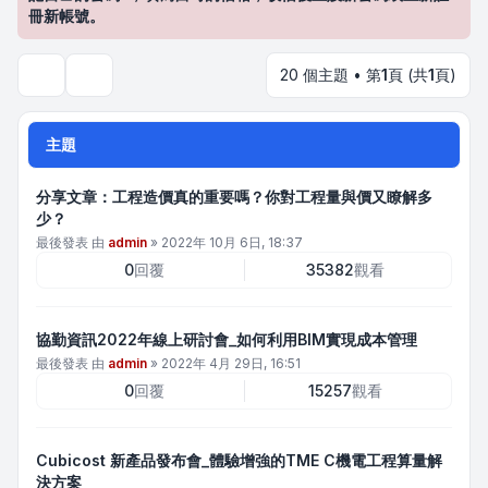
冊新帳號。
20 個主題 • 第
1
頁 (共
1
頁)
搜尋
主題
分享文章：工程造價真的重要嗎？你對工程量與價又瞭解多
少？
最後發表 由
admin
»
2022年 10月 6日, 18:37
0
回覆
35382
觀看
協勤資訊2022年線上研討會_如何利用BIM實現成本管理
最後發表 由
admin
»
2022年 4月 29日, 16:51
0
回覆
15257
觀看
Cubicost 新產品發布會_體驗增強的TME C機電工程算量解
決方案