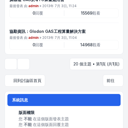
最後發表 由
admin
»
2013年 7月 3日, 11:24
0
回覆
15569
觀看
協勤資訊：Glodon GAS工程算量解決方案
最後發表 由
admin
»
2013年 7月 3日, 11:04
0
回覆
14968
觀看
20 個主題 • 第
1
頁 (共
1
頁)
顯示和排序選項
回到討論區首頁
前往
系統訊息
版面權限
您
不能
在這個版面發表主題
您
不能
在這個版面回覆主題