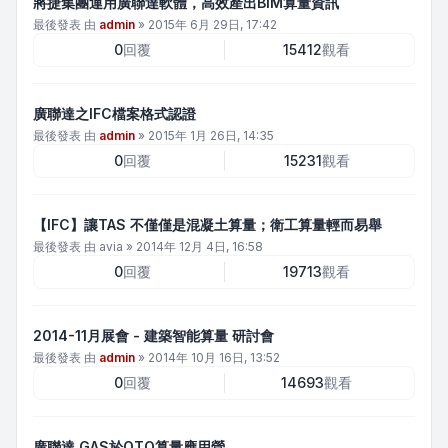
將捷集團運用廣聯達軟體，高效產出BIM算量資訊
最後發表 由
admin
»
2015年 6月 29日, 17:42
0
回覆
15412
觀看
廣聯達之IFC檔案格式認證
最後發表 由
admin
»
2015年 1月 26日, 14:35
0
回覆
15231
觀看
【IFC】讓TAS 不僅僅是混凝土算量；衛工算量輕而易舉
最後發表 由
avia
»
2014年 12月 4日, 16:58
0
回覆
19713
觀看
2014-11月展會 - 建築智能算量 研討會
最後發表 由
admin
»
2014年 10月 16日, 13:52
0
回覆
14693
觀看
廣聯達 GAS於QTO算量應用營