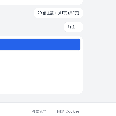
20 個主題 • 第
1
頁 (共
1
頁)
前往
聯繫我們
刪除 Cookies