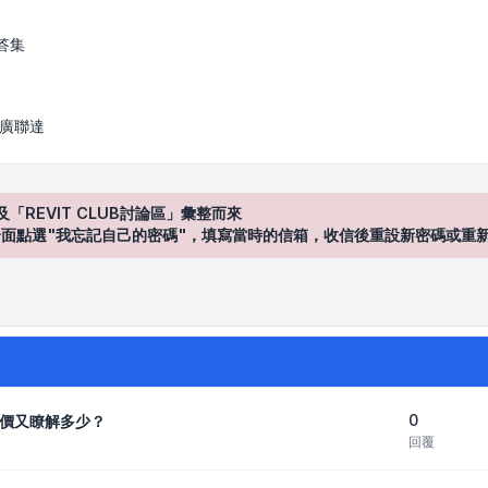
答集
/ 廣聯達
及「REVIT CLUB討論區」彙整而來
登入"介面點選"我忘記自己的密碼"，填寫當時的信箱，收信後重設新密碼或重
0
價又瞭解多少？
回覆