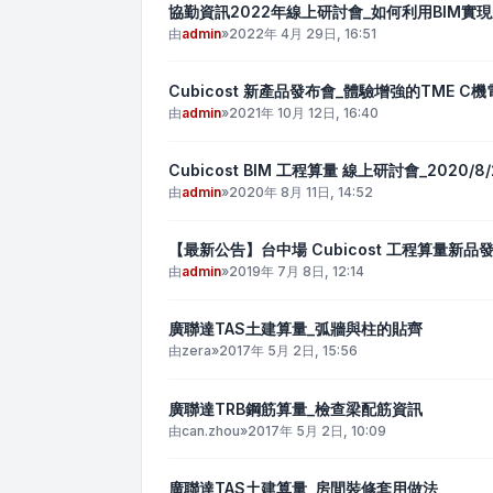
協勤資訊2022年線上研討會_如何利用BIM實
由
admin
»
2022年 4月 29日, 16:51
Cubicost 新產品發布會_體驗增強的TME 
由
admin
»
2021年 10月 12日, 16:40
Cubicost BIM 工程算量 線上研討會_2020/8/
由
admin
»
2020年 8月 11日, 14:52
【最新公告】台中場 Cubicost 工程算量新品發表
由
admin
»
2019年 7月 8日, 12:14
廣聯達TAS土建算量_弧牆與柱的貼齊
由
zera
»
2017年 5月 2日, 15:56
廣聯達TRB鋼筋算量_檢查梁配筋資訊
由
can.zhou
»
2017年 5月 2日, 10:09
廣聯達TAS土建算量_房間裝修套用做法