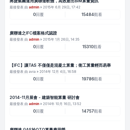
將捷集團運用廣聯達軟體，高效產出BIM算量資訊
最後發表 由
admin
»
2015年 6月 29日, 17:42
0
回覆
15484
觀看
廣聯達之IFC檔案格式認證
最後發表 由
admin
»
2015年 1月 26日, 14:35
0
回覆
15310
觀看
【IFC】讓TAS 不僅僅是混凝土算量；衛工算量輕而易舉
最後發表 由
avia
»
2014年 12月 4日, 16:58
0
回覆
19786
觀看
2014-11月展會 - 建築智能算量 研討會
最後發表 由
admin
»
2014年 10月 16日, 13:52
0
回覆
14757
觀看
廣聯達 GAS於QTO算量應用營