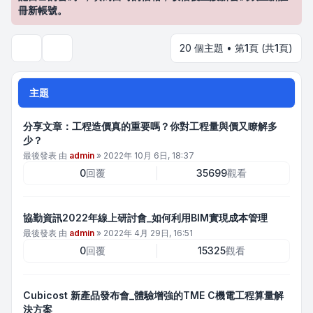
冊新帳號。
20 個主題 • 第
1
頁 (共
1
頁)
搜尋
主題
分享文章：工程造價真的重要嗎？你對工程量與價又瞭解多
少？
最後發表 由
admin
»
2022年 10月 6日, 18:37
0
回覆
35699
觀看
協勤資訊2022年線上研討會_如何利用BIM實現成本管理
最後發表 由
admin
»
2022年 4月 29日, 16:51
0
回覆
15325
觀看
Cubicost 新產品發布會_體驗增強的TME C機電工程算量解
決方案