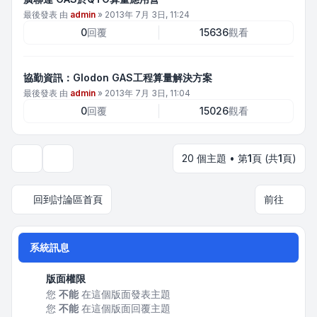
最後發表 由
admin
»
2013年 7月 3日, 11:24
0
回覆
15636
觀看
協勤資訊：Glodon GAS工程算量解決方案
最後發表 由
admin
»
2013年 7月 3日, 11:04
0
回覆
15026
觀看
20 個主題 • 第
1
頁 (共
1
頁)
顯示和排序選項
回到討論區首頁
前往
系統訊息
版面權限
您
不能
在這個版面發表主題
您
不能
在這個版面回覆主題