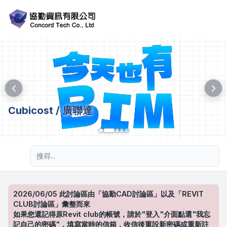
Cubicost / 廣聯達
進階搜尋
2026/06/05 此討論區由「協勤CAD討論區」以及「REVIT
CLUB討論區」彙整而來
如果您還記得原Revit club的帳號，請於"登入"介面點選"我忘
記自己的密碼"，填寫當時的信箱，收信後重設新密碼或重新註