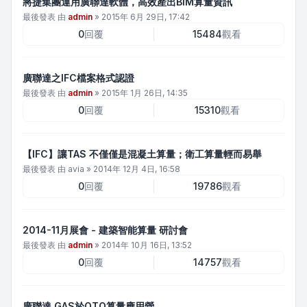
將捷集團運用廣聯達軟體，高效產出BIM算量資訊
最後發表 由
admin
»
2015年 6月 29日, 17:42
0
回覆
15484
觀看
廣聯達之IFC檔案格式認證
最後發表 由
admin
»
2015年 1月 26日, 14:35
0
回覆
15310
觀看
【IFC】讓TAS 不僅僅是混凝土算量；衛工算量輕而易舉
最後發表 由
avia
»
2014年 12月 4日, 16:58
0
回覆
19786
觀看
2014-11月展會 - 建築智能算量 研討會
最後發表 由
admin
»
2014年 10月 16日, 13:52
0
回覆
14757
觀看
廣聯達 GAS於QTO算量應用營