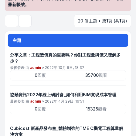
冊新帳號。
20 個主題 • 第
1
頁 (共
1
頁)
搜尋
主題
分享文章：工程造價真的重要嗎？你對工程量與價又瞭解多
少？
最後發表 由
admin
»
2022年 10月 6日, 18:37
0
回覆
35700
觀看
協勤資訊2022年線上研討會_如何利用BIM實現成本管理
最後發表 由
admin
»
2022年 4月 29日, 16:51
0
回覆
15325
觀看
Cubicost 新產品發布會_體驗增強的TME C機電工程算量解
決方案