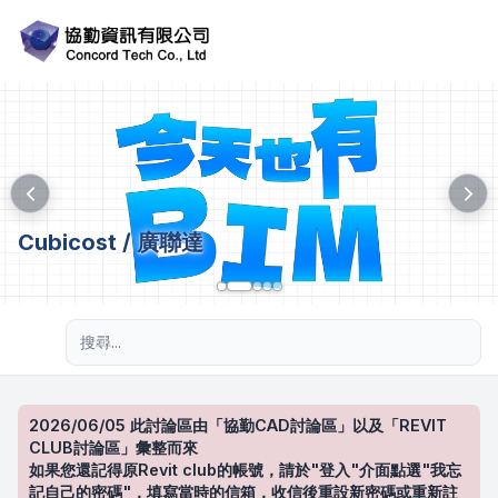
Cubicost / 廣聯達
進階搜尋
2026/06/05 此討論區由「協勤CAD討論區」以及「REVIT
CLUB討論區」彙整而來
如果您還記得原Revit club的帳號，請於"登入"介面點選"我忘
記自己的密碼"，填寫當時的信箱，收信後重設新密碼或重新註