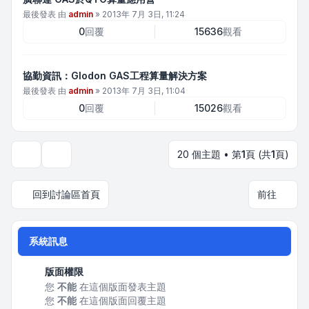
最後發表 由
admin
»
2013年 7月 3日, 11:24
0
回覆
15636
觀看
協勤資訊：Glodon GAS工程算量解決方案
最後發表 由
admin
»
2013年 7月 3日, 11:04
0
回覆
15026
觀看
20 個主題 • 第
1
頁 (共
1
頁)
顯示和排序選項
回到討論區首頁
前往
系統訊息
版面權限
您
不能
在這個版面發表主題
您
不能
在這個版面回覆主題