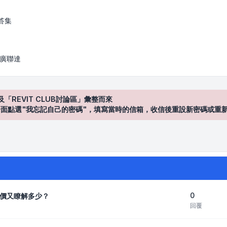
答集
/ 廣聯達
及「REVIT CLUB討論區」彙整而來
登入"介面點選"我忘記自己的密碼"，填寫當時的信箱，收信後重設新密碼或重
0
價又瞭解多少？
回覆