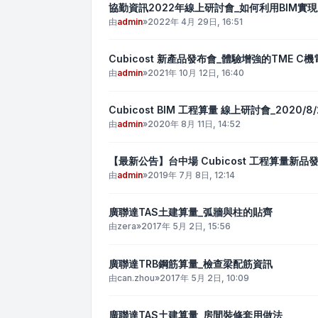
協勤資訊2022年線上研討會_如何利用BIM實
由
admin
»
2022年 4月 29日, 16:51
Cubicost 新產品發布會_體驗增強的TME 
由
admin
»
2021年 10月 12日, 16:40
Cubicost BIM 工程算量 線上研討會_2020/8/
由
admin
»
2020年 8月 11日, 14:52
【最新公告】台中場 Cubicost 工程算量新品發表
由
admin
»
2019年 7月 8日, 12:14
廣聯達TAS土建算量_弧牆與柱的貼齊
由
zera
»
2017年 5月 2日, 15:56
廣聯達TRB鋼筋算量_檢查梁配筋資訊
由
can.zhou
»
2017年 5月 2日, 10:09
廣聯達TAS土建算量_房間裝修套用做法