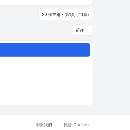
20 個主題 • 第
1
頁 (共
1
頁)
前往
聯繫我們
刪除 Cookies