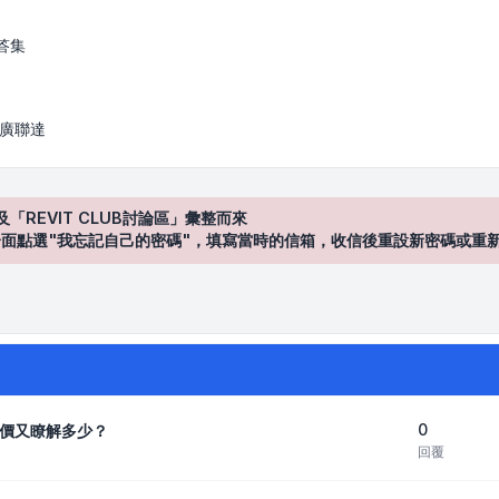
答集
/ 廣聯達
及「REVIT CLUB討論區」彙整而來
登入"介面點選"我忘記自己的密碼"，填寫當時的信箱，收信後重設新密碼或重
0
價又瞭解多少？
回覆