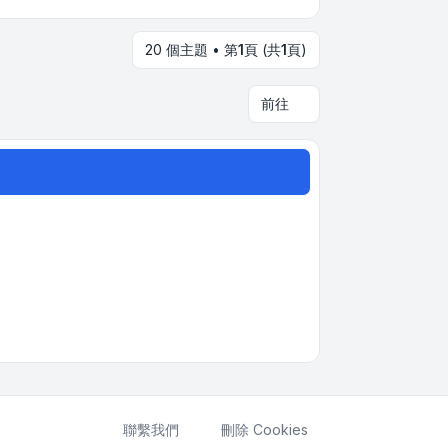
20 個主題 • 第
1
頁 (共
1
頁)
前往
聯繫我們
刪除 Cookies