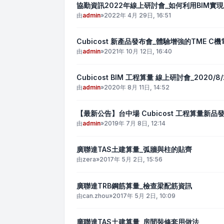
協勤資訊2022年線上研討會_如何利用BIM實
由
admin
»
2022年 4月 29日, 16:51
Cubicost 新產品發布會_體驗增強的TME 
由
admin
»
2021年 10月 12日, 16:40
Cubicost BIM 工程算量 線上研討會_2020/8/
由
admin
»
2020年 8月 11日, 14:52
【最新公告】台中場 Cubicost 工程算量新品發表
由
admin
»
2019年 7月 8日, 12:14
廣聯達TAS土建算量_弧牆與柱的貼齊
由
zera
»
2017年 5月 2日, 15:56
廣聯達TRB鋼筋算量_檢查梁配筋資訊
由
can.zhou
»
2017年 5月 2日, 10:09
廣聯達TAS土建算量_房間裝修套用做法