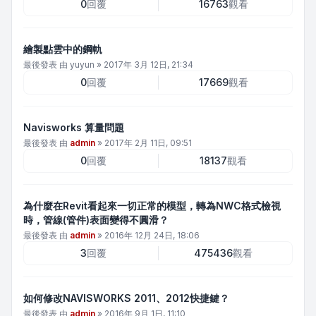
0
回覆
16763
觀看
繪製點雲中的鋼軌
最後發表 由
yuyun
»
2017年 3月 12日, 21:34
0
回覆
17669
觀看
Navisworks 算量問題
最後發表 由
admin
»
2017年 2月 11日, 09:51
0
回覆
18137
觀看
為什麼在Revit看起來一切正常的模型，轉為NWC格式檢視
時，管線(管件)表面變得不圓滑？
最後發表 由
admin
»
2016年 12月 24日, 18:06
3
回覆
475436
觀看
如何修改NAVISWORKS 2011、2012快捷鍵？
最後發表 由
admin
»
2016年 9月 1日, 11:10