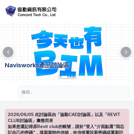
Navisworks產品討論區
進階搜尋
2026/06/05 此討論區由「協勤CAD討論區」以及「REVIT
CLUB討論區」彙整而來
如果您還記得原Revit club的帳號，請於"登入"介面點選"我忘
記自己的密碼"，填寫當時的信箱，收信後重設新密碼或重新註