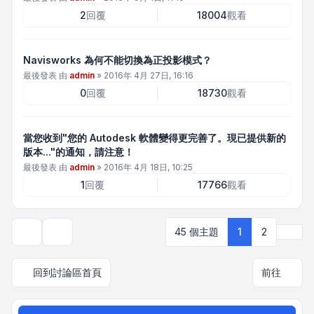
2
回覆
18004
觀看
Navisworks 為何不能切換為正投影模式？
最後發表 由
admin
»
2016年 4月 27日, 16:16
0
回覆
18730
觀看
當您收到"您的 Autodesk 軟體變得更完善了。現已提供新的
版本..."的通知，請注意！
最後發表 由
admin
»
2016年 4月 18日, 10:25
1
回覆
17766
觀看
下一
45 個主題
1
2
顯示和排序選項
回到討論區首頁
前往