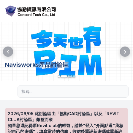
Navisworks產品討論區
進階搜尋
2026/06/05 此討論區由「協勤CAD討論區」以及「REVIT
CLUB討論區」彙整而來
如果您還記得原Revit club的帳號，請於"登入"介面點選"我忘
記自己的密碼"，填寫當時的信箱，收信後重設新密碼或重新註