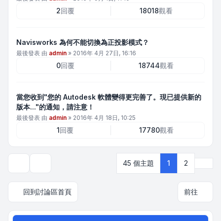
2
回覆
18018
觀看
Navisworks 為何不能切換為正投影模式？
最後發表 由
admin
»
2016年 4月 27日, 16:16
0
回覆
18744
觀看
當您收到"您的 Autodesk 軟體變得更完善了。現已提供新的
版本..."的通知，請注意！
最後發表 由
admin
»
2016年 4月 18日, 10:25
1
回覆
17780
觀看
下一
45 個主題
1
2
顯示和排序選項
回到討論區首頁
前往