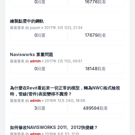
0
回覆
16776
觀看
繪製點雲中的鋼軌
最後發表 由
yuyun
»
2017年 3月 12日, 21:34
0
回覆
17679
觀看
Navisworks 算量問題
最後發表 由
admin
»
2017年 2月 11日, 09:51
0
回覆
18148
觀看
為什麼在Revit看起來一切正常的模型，轉為NWC格式檢視
時，管線(管件)表面變得不圓滑？
最後發表 由
admin
»
2016年 12月 24日, 18:06
3
回覆
489594
觀看
如何修改NAVISWORKS 2011、2012快捷鍵？
最後發表 由
admin
»
2016年 9月 1日, 11:10