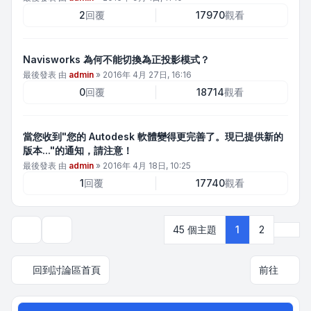
2
回覆
17970
觀看
Navisworks 為何不能切換為正投影模式？
最後發表 由
admin
»
2016年 4月 27日, 16:16
0
回覆
18714
觀看
當您收到"您的 Autodesk 軟體變得更完善了。現已提供新的
版本..."的通知，請注意！
最後發表 由
admin
»
2016年 4月 18日, 10:25
1
回覆
17740
觀看
下一
45 個主題
1
2
顯示和排序選項
回到討論區首頁
前往