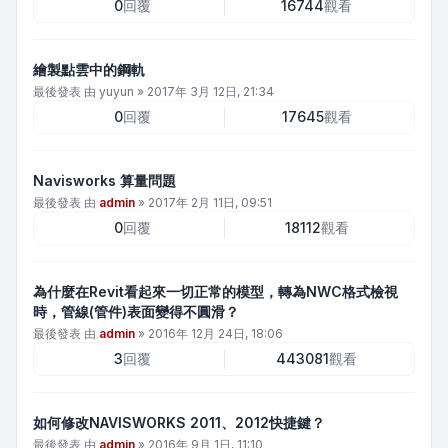
0
回覆
16744
觀看
繪製點雲中的鋼軌
最後發表 由
yuyun
»
2017年 3月 12日, 21:34
0
回覆
17645
觀看
Navisworks 算量問題
最後發表 由
admin
»
2017年 2月 11日, 09:51
0
回覆
18112
觀看
為什麼在Revit看起來一切正常的模型，轉為NWC格式檢視
時，管線(管件)表面變得不圓滑？
最後發表 由
admin
»
2016年 12月 24日, 18:06
3
回覆
443081
觀看
如何修改NAVISWORKS 2011、2012快捷鍵？
最後發表 由
admin
»
2016年 9月 1日, 11:10