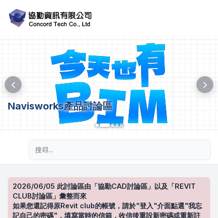
Navisworks產品討論區
進階搜尋
2026/06/05 此討論區由「協勤CAD討論區」以及「REVIT
CLUB討論區」彙整而來
如果您還記得原Revit club的帳號，請於"登入"介面點選"我忘
記自己的密碼"，填寫當時的信箱，收信後重設新密碼或重新註