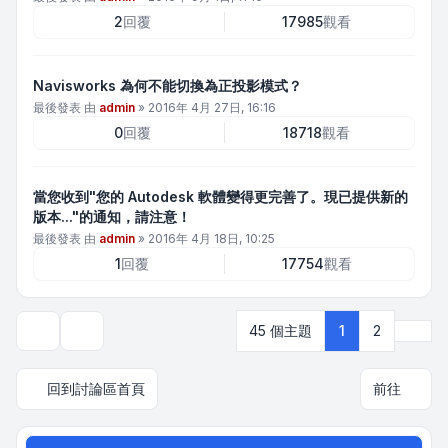
2
回覆
17985
觀看
Navisworks 為何不能切換為正投影模式？
最後發表 由
admin
»
2016年 4月 27日, 16:16
0
回覆
18718
觀看
當您收到"您的 Autodesk 軟體變得更完善了。現已提供新的
版本..."的通知，請注意！
最後發表 由
admin
»
2016年 4月 18日, 10:25
1
回覆
17754
觀看
下一
45 個主題
1
2
顯示和排序選項
回到討論區首頁
前往