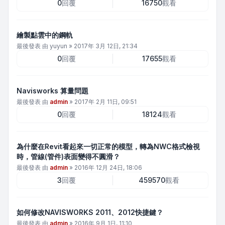
0
回覆
16750
觀看
繪製點雲中的鋼軌
最後發表 由
yuyun
»
2017年 3月 12日, 21:34
0
回覆
17655
觀看
Navisworks 算量問題
最後發表 由
admin
»
2017年 2月 11日, 09:51
0
回覆
18124
觀看
為什麼在Revit看起來一切正常的模型，轉為NWC格式檢視
時，管線(管件)表面變得不圓滑？
最後發表 由
admin
»
2016年 12月 24日, 18:06
3
回覆
459570
觀看
如何修改NAVISWORKS 2011、2012快捷鍵？
最後發表 由
admin
»
2016年 9月 1日, 11:10