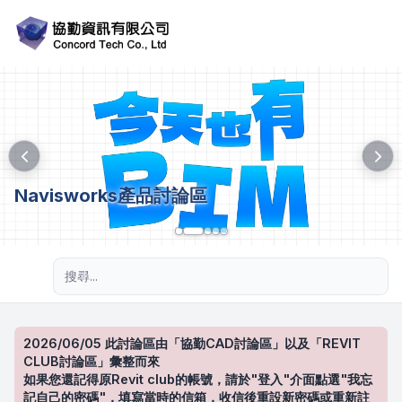
Navisworks產品討論區
進階搜尋
2026/06/05 此討論區由「協勤CAD討論區」以及「REVIT
CLUB討論區」彙整而來
如果您還記得原Revit club的帳號，請於"登入"介面點選"我忘
記自己的密碼"，填寫當時的信箱，收信後重設新密碼或重新註