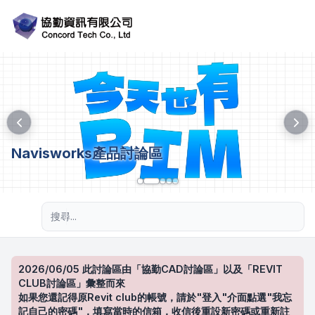
Navisworks產品討論區
進階搜尋
2026/06/05 此討論區由「協勤CAD討論區」以及「REVIT
CLUB討論區」彙整而來
如果您還記得原Revit club的帳號，請於"登入"介面點選"我忘
記自己的密碼"，填寫當時的信箱，收信後重設新密碼或重新註