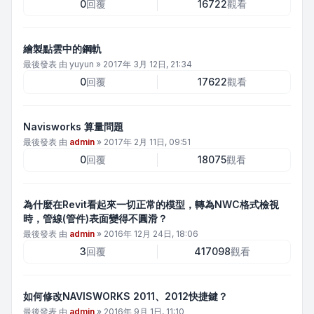
0
回覆
16722
觀看
繪製點雲中的鋼軌
最後發表 由
yuyun
»
2017年 3月 12日, 21:34
0
回覆
17622
觀看
Navisworks 算量問題
最後發表 由
admin
»
2017年 2月 11日, 09:51
0
回覆
18075
觀看
為什麼在Revit看起來一切正常的模型，轉為NWC格式檢視
時，管線(管件)表面變得不圓滑？
最後發表 由
admin
»
2016年 12月 24日, 18:06
3
回覆
417098
觀看
如何修改NAVISWORKS 2011、2012快捷鍵？
最後發表 由
admin
»
2016年 9月 1日, 11:10