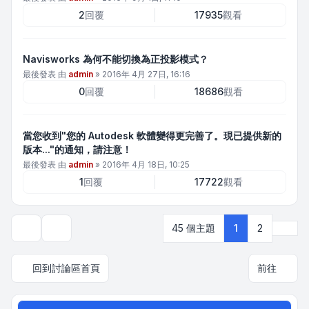
2
回覆
17935
觀看
Navisworks 為何不能切換為正投影模式？
最後發表 由
admin
»
2016年 4月 27日, 16:16
0
回覆
18686
觀看
當您收到"您的 Autodesk 軟體變得更完善了。現已提供新的
版本..."的通知，請注意！
最後發表 由
admin
»
2016年 4月 18日, 10:25
1
回覆
17722
觀看
下一
45 個主題
1
2
顯示和排序選項
回到討論區首頁
前往