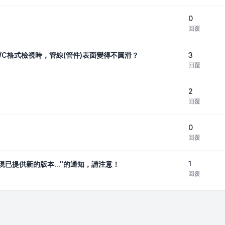
0
回覆
3
WC格式檢視時，管線(管件)表面變得不圓滑？
回覆
2
回覆
0
回覆
1
。現已提供新的版本..."的通知，請注意！
回覆