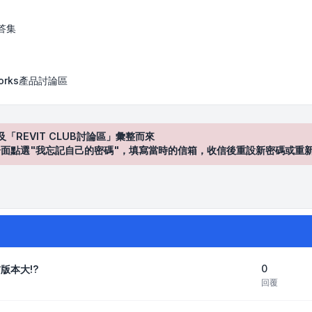
答集
works產品討論區
及「REVIT CLUB討論區」彙整而來
登入"介面點選"我忘記自己的密碼"，填寫當時的信箱，收信後重設新密碼或重
0
前版本大!?
回覆