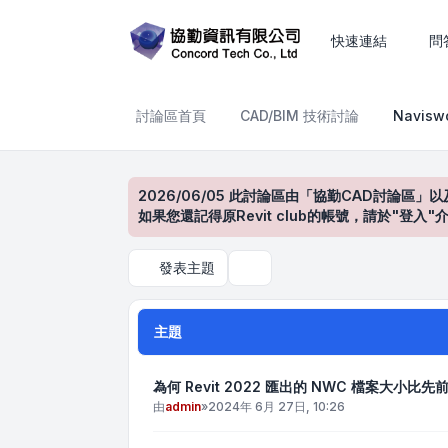
Navisworks產品討論區
快速連結
問
討論區首頁
CAD/BIM 技術討論
Navis
2026/06/05 此討論區由「協勤CAD討論區」以
如果您還記得原Revit club的帳號，請於"
發表主題
搜尋
主題
為何 Revit 2022 匯出的 NWC 檔案大小比先
由
admin
»
2024年 6月 27日, 10:26