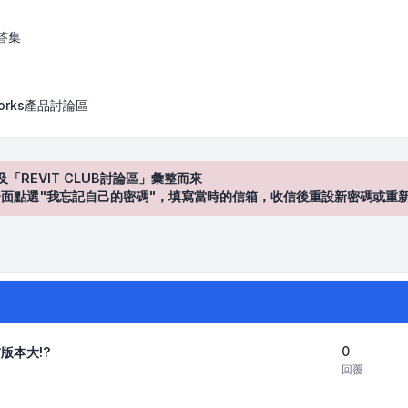
答集
works產品討論區
及「REVIT CLUB討論區」彙整而來
登入"介面點選"我忘記自己的密碼"，填寫當時的信箱，收信後重設新密碼或重
0
前版本大!?
回覆