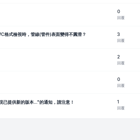
0
回覆
3
WC格式檢視時，管線(管件)表面變得不圓滑？
回覆
2
回覆
0
回覆
1
。現已提供新的版本..."的通知，請注意！
回覆