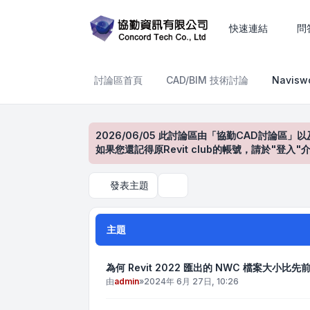
Navisworks產品討論區
快速連結
問
討論區首頁
CAD/BIM 技術討論
Navis
2026/06/05 此討論區由「協勤CAD討論區」以
如果您還記得原Revit club的帳號，請於"
發表主題
搜尋
主題
為何 Revit 2022 匯出的 NWC 檔案大小比先
由
admin
»
2024年 6月 27日, 10:26