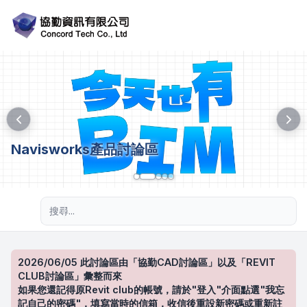
Navisworks產品討論區
進階搜尋
2026/06/05 此討論區由「協勤CAD討論區」以及「REVIT
CLUB討論區」彙整而來
如果您還記得原Revit club的帳號，請於"登入"介面點選"我忘
記自己的密碼"，填寫當時的信箱，收信後重設新密碼或重新註