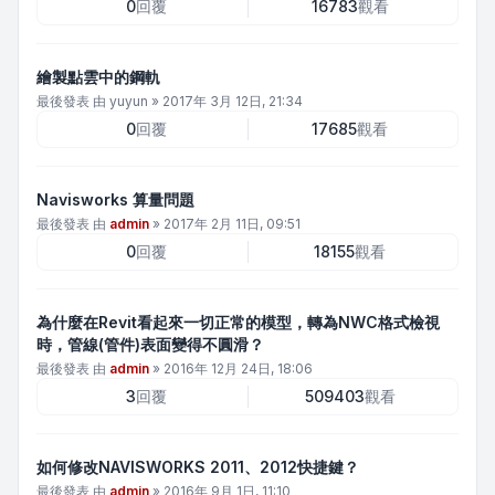
0
回覆
16783
觀看
繪製點雲中的鋼軌
最後發表 由
yuyun
»
2017年 3月 12日, 21:34
0
回覆
17685
觀看
Navisworks 算量問題
最後發表 由
admin
»
2017年 2月 11日, 09:51
0
回覆
18155
觀看
為什麼在Revit看起來一切正常的模型，轉為NWC格式檢視
時，管線(管件)表面變得不圓滑？
最後發表 由
admin
»
2016年 12月 24日, 18:06
3
回覆
509403
觀看
如何修改NAVISWORKS 2011、2012快捷鍵？
最後發表 由
admin
»
2016年 9月 1日, 11:10