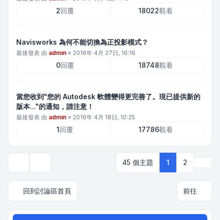
2
回覆
18022
觀看
Navisworks 為何不能切換為正投影模式？
最後發表 由
admin
»
2016年 4月 27日, 16:16
0
回覆
18748
觀看
當您收到"您的 Autodesk 軟體變得更完善了。現已提供新的
版本..."的通知，請注意！
最後發表 由
admin
»
2016年 4月 18日, 10:25
1
回覆
17786
觀看
下一
45 個主題
1
2
顯示和排序選項
回到討論區首頁
前往