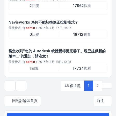
2
回覆
17962
觀看
Navisworks 為何不能切換為正投影模式？
最後發表 由
admin
»
2016年 4月 27日, 16:16
0
回覆
18712
觀看
當您收到"您的 Autodesk 軟體變得更完善了。現已提供新的
版本..."的通知，請注意！
最後發表 由
admin
»
2016年 4月 18日, 10:25
1
回覆
17734
觀看
下一
45 個主題
1
2
顯示和排序選項
回到討論區首頁
前往