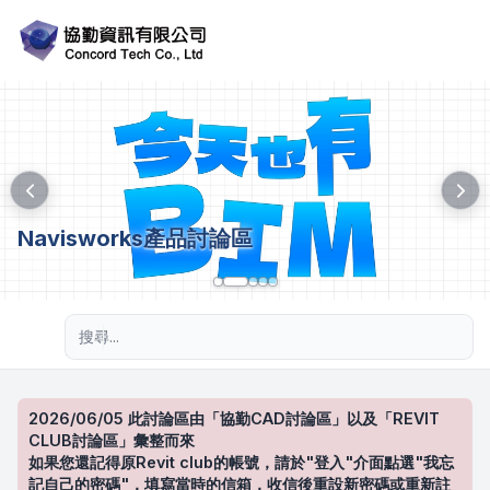
Navisworks產品討論區
進階搜尋
2026/06/05 此討論區由「協勤CAD討論區」以及「REVIT
CLUB討論區」彙整而來
如果您還記得原Revit club的帳號，請於"登入"介面點選"我忘
記自己的密碼"，填寫當時的信箱，收信後重設新密碼或重新註