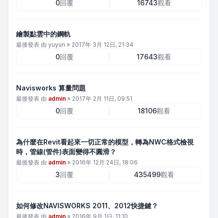
0
回覆
16743
觀看
繪製點雲中的鋼軌
最後發表 由
yuyun
»
2017年 3月 12日, 21:34
0
回覆
17643
觀看
Navisworks 算量問題
最後發表 由
admin
»
2017年 2月 11日, 09:51
0
回覆
18106
觀看
為什麼在Revit看起來一切正常的模型，轉為NWC格式檢視
時，管線(管件)表面變得不圓滑？
最後發表 由
admin
»
2016年 12月 24日, 18:06
3
回覆
435499
觀看
如何修改NAVISWORKS 2011、2012快捷鍵？
最後發表 由
admin
»
2016年 9月 1日, 11:10