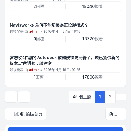
2
回覆
18046
觀看
Navisworks 為何不能切換為正投影模式？
最後發表 由
admin
»
2016年 4月 27日, 16:16
0
回覆
18770
觀看
當您收到"您的 Autodesk 軟體變得更完善了。現已提供新的
版本..."的通知，請注意！
最後發表 由
admin
»
2016年 4月 18日, 10:25
1
回覆
17806
觀看
下一
45 個主題
1
2
顯示和排序選項
回到討論區首頁
前往