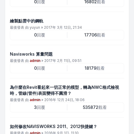
0
回覆
16802
觀看
繪製點雲中的鋼軌
最後發表 由
yuyun
»
2017年 3月 12日, 21:34
0
回覆
17706
觀看
Navisworks 算量問題
最後發表 由
admin
»
2017年 2月 11日, 09:51
0
回覆
18179
觀看
為什麼在Revit看起來一切正常的模型，轉為NWC格式檢視
時，管線(管件)表面變得不圓滑？
最後發表 由
admin
»
2016年 12月 24日, 18:06
3
回覆
535872
觀看
如何修改NAVISWORKS 2011、2012快捷鍵？
最後發表 由
admin
»
2016年 9月 1日, 11:10