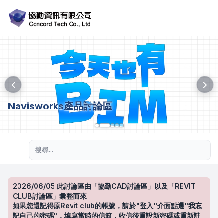
Navisworks產品討論區
進階搜尋
2026/06/05 此討論區由「協勤CAD討論區」以及「REVIT
CLUB討論區」彙整而來
如果您還記得原Revit club的帳號，請於"登入"介面點選"我忘
記自己的密碼"，填寫當時的信箱，收信後重設新密碼或重新註