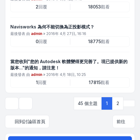
2
回覆
18053
觀看
Navisworks 為何不能切換為正投影模式？
最後發表 由
admin
»
2016年 4月 27日, 16:16
0
回覆
18775
觀看
當您收到"您的 Autodesk 軟體變得更完善了。現已提供新的
版本..."的通知，請注意！
最後發表 由
admin
»
2016年 4月 18日, 10:25
1
回覆
17815
觀看
下一
45 個主題
1
2
顯示和排序選項
回到討論區首頁
前往