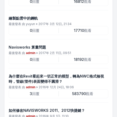
0
回覆
16812
觀看
繪製點雲中的鋼軌
最後發表 由
yuyun
»
2017年 3月 12日, 21:34
0
回覆
17710
觀看
Navisworks 算量問題
最後發表 由
admin
»
2017年 2月 11日, 09:51
0
回覆
18192
觀看
為什麼在Revit看起來一切正常的模型，轉為NWC格式檢視
時，管線(管件)表面變得不圓滑？
最後發表 由
admin
»
2016年 12月 24日, 18:06
3
回覆
583790
觀看
如何修改NAVISWORKS 2011、2012快捷鍵？
最後發表 由
admin
»
2016年 9月 1日, 11:10