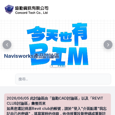
Navisworks產品討論區
進階搜尋
2026/06/05 此討論區由「協勤CAD討論區」以及「REVIT
CLUB討論區」彙整而來
如果您還記得原Revit club的帳號，請於"登入"介面點選"我忘
記自己的密碼"，填寫當時的信箱，收信後重設新密碼或重新註