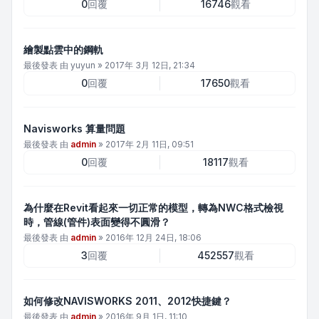
0
回覆
16746
觀看
繪製點雲中的鋼軌
最後發表 由
yuyun
»
2017年 3月 12日, 21:34
0
回覆
17650
觀看
Navisworks 算量問題
最後發表 由
admin
»
2017年 2月 11日, 09:51
0
回覆
18117
觀看
為什麼在Revit看起來一切正常的模型，轉為NWC格式檢視
時，管線(管件)表面變得不圓滑？
最後發表 由
admin
»
2016年 12月 24日, 18:06
3
回覆
452557
觀看
如何修改NAVISWORKS 2011、2012快捷鍵？
最後發表 由
admin
»
2016年 9月 1日, 11:10