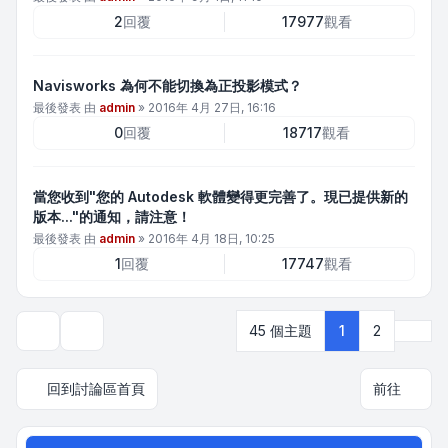
2
回覆
17977
觀看
Navisworks 為何不能切換為正投影模式？
最後發表 由
admin
»
2016年 4月 27日, 16:16
0
回覆
18717
觀看
當您收到"您的 Autodesk 軟體變得更完善了。現已提供新的
版本..."的通知，請注意！
最後發表 由
admin
»
2016年 4月 18日, 10:25
1
回覆
17747
觀看
下一
45 個主題
1
2
顯示和排序選項
回到討論區首頁
前往