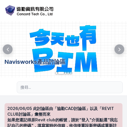
Navisworks產品討論區
進階搜尋
2026/06/05 此討論區由「協勤CAD討論區」以及「REVIT
CLUB討論區」彙整而來
如果您還記得原Revit club的帳號，請於"登入"介面點選"我忘
記自己的密碼"，填寫當時的信箱，收信後重設新密碼或重新註