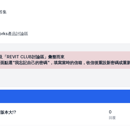
答集
works產品討論區
及「REVIT CLUB討論區」彙整而來
登入"介面點選"我忘記自己的密碼"，填寫當時的信箱，收信後重設新密碼或重
0
前版本大!?
回覆