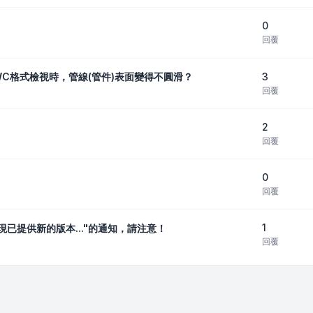
0
回覆
3
WC格式檢視時，管線(管件)表面變得不圓滑？
回覆
2
回覆
0
回覆
1
。現已提供新的版本..."的通知，請注意！
回覆