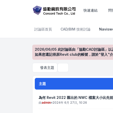
Navisworks產品討論區
快速連結
問
討論區首頁
CAD/BIM 技術討論
Navis
2026/06/05 此討論區由「協勤CAD討論區」以
如果您還記得原Revit club的帳號，請於"
發表主題
搜尋
主題
為何 Revit 2022 匯出的 NWC 檔案大小比先
由
admin
»
2024年 6月 27日, 10:26