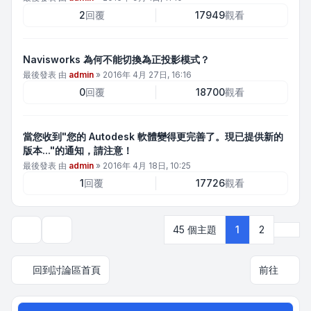
2
回覆
17949
觀看
Navisworks 為何不能切換為正投影模式？
最後發表 由
admin
»
2016年 4月 27日, 16:16
0
回覆
18700
觀看
當您收到"您的 Autodesk 軟體變得更完善了。現已提供新的
版本..."的通知，請注意！
最後發表 由
admin
»
2016年 4月 18日, 10:25
1
回覆
17726
觀看
下一
45 個主題
1
2
顯示和排序選項
回到討論區首頁
前往