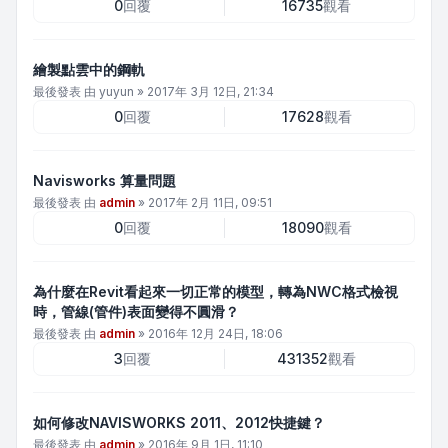
0
回覆
16735
觀看
繪製點雲中的鋼軌
最後發表 由
yuyun
»
2017年 3月 12日, 21:34
0
回覆
17628
觀看
Navisworks 算量問題
最後發表 由
admin
»
2017年 2月 11日, 09:51
0
回覆
18090
觀看
為什麼在Revit看起來一切正常的模型，轉為NWC格式檢視
時，管線(管件)表面變得不圓滑？
最後發表 由
admin
»
2016年 12月 24日, 18:06
3
回覆
431352
觀看
如何修改NAVISWORKS 2011、2012快捷鍵？
最後發表 由
admin
»
2016年 9月 1日, 11:10