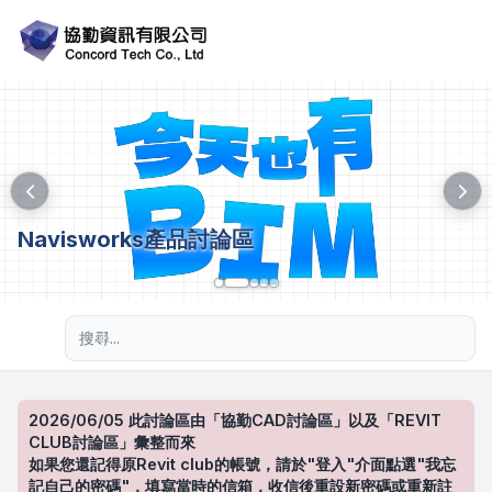
Navisworks產品討論區
進階搜尋
2026/06/05 此討論區由「協勤CAD討論區」以及「REVIT
CLUB討論區」彙整而來
如果您還記得原Revit club的帳號，請於"登入"介面點選"我忘
記自己的密碼"，填寫當時的信箱，收信後重設新密碼或重新註