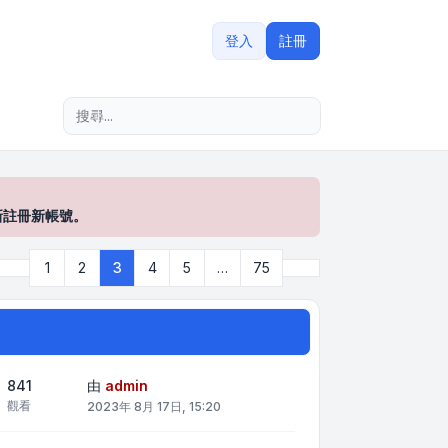
登入
註冊
進階搜尋
新註冊新帳號。
上一頁
下一頁
1
2
3
4
5
…
75
頁 (共
75
頁)
841
由
admin
觀看
2023年 8月 17日, 15:20