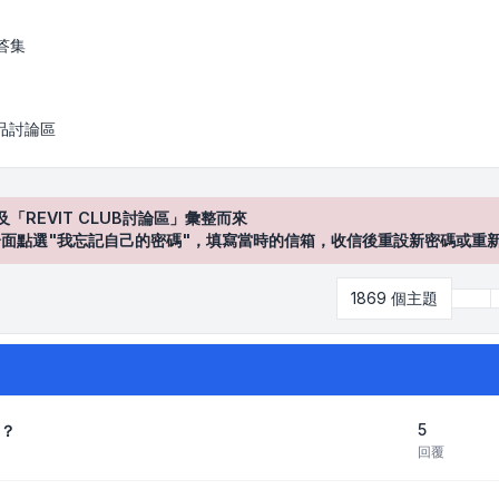
答集
產品討論區
及「REVIT CLUB討論區」彙整而來
登入"介面點選"我忘記自己的密碼"，填寫當時的信箱，收信後重設新密碼或重
1869 個主題
第
3
5
置？
回覆