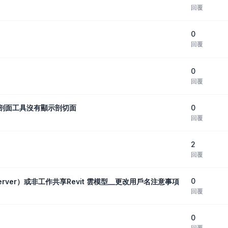
回覆
0
回覆
0
回覆
0
wer中的剖面工具沒有顯示剖切面
回覆
2
回覆
0
t Server）或非工作共享Revit 雲模型__更改用戶名注意事項
回覆
0
回覆