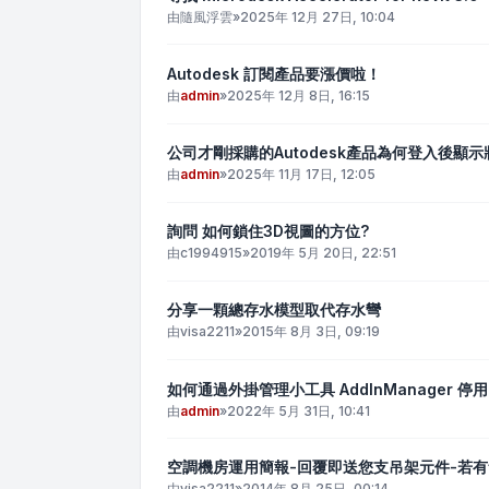
由
隨風浮雲
»
2025年 12月 27日, 10:04
Autodesk 訂閱產品要漲價啦！
由
admin
»
2025年 12月 8日, 16:15
公司才剛採購的Autodesk產品為何登入後顯
由
admin
»
2025年 11月 17日, 12:05
詢問 如何鎖住3D視圖的方位?
由
c1994915
»
2019年 5月 20日, 22:51
分享一顆總存水模型取代存水彎
由
visa2211
»
2015年 8月 3日, 09:19
如何通過外掛管理小工具 AddInManager 停用
由
admin
»
2022年 5月 31日, 10:41
空調機房運用簡報-回覆即送您支吊架元件-若
由
visa2211
»
2014年 8月 25日, 00:14