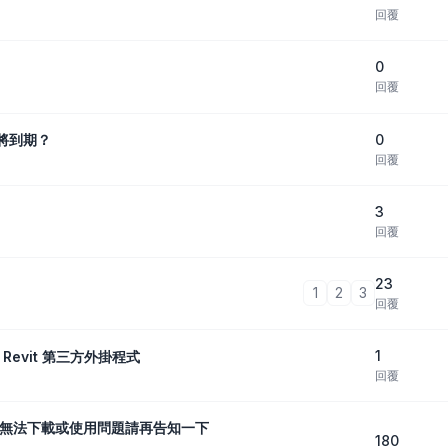
回覆
0
回覆
0
示將到期？
回覆
3
回覆
23
1
2
3
回覆
1
 Revit 第三方外掛程式
回覆
有無法下載或使用問題請再告知一下
180