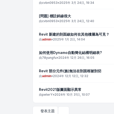
由
cvbn0953
»
2025年 3月 24日, 19:34
[問題] 標註斜線很大
由
cvbn0953
»
2025年 3月 24日, 12:40
Revit 新建的剖面線如何在其他樓層為可見？
由
admin
»
2025年 1月 2日, 14:04
如何使用Dynamo自動簡化結構明細表?
由
78yungfu
»
2024年 12月 26日, 16:05
Revit 部分元件(族)無法在剖面框被剖切
由
admin
»
2024年 12月 12日, 12:32
Revit2021版圖面顯示異常
由
peterY
»
2024年 10月 31日, 10:07
發表主題
顯示和排序選項