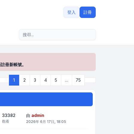
登入
註冊
進階搜尋
新註冊新帳號。
下一頁
1
2
3
4
5
…
75
第
1
頁 (共
75
頁)
33382
由
admin
觀看
2026年 6月 17日, 18:05