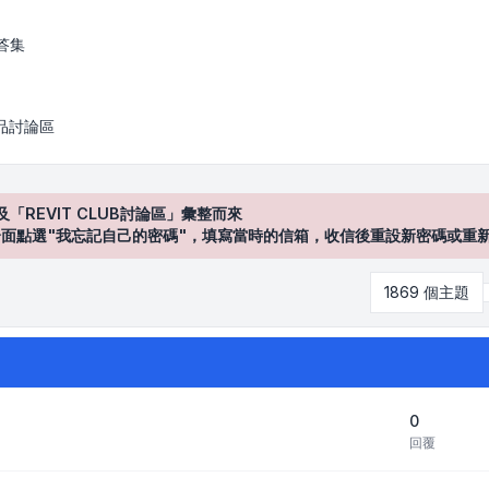
答集
產品討論區
及「REVIT CLUB討論區」彙整而來
登入"介面點選"我忘記自己的密碼"，填寫當時的信箱，收信後重設新密碼或重
1869 個主題
0
回覆