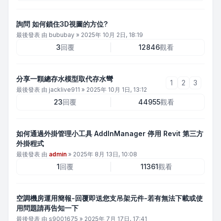
詢問 如何鎖住3D視圖的方位?
最後發表 由
bububay
»
2025年 10月 2日, 18:19
3
回覆
12846
觀看
分享一顆總存水模型取代存水彎
1
2
3
最後發表 由
jacklive911
»
2025年 10月 1日, 13:12
23
回覆
44955
觀看
如何通過外掛管理小工具 AddInManager 停用 Revit 第三方
外掛程式
最後發表 由
admin
»
2025年 8月 13日, 10:08
1
回覆
11361
觀看
空調機房運用簡報-回覆即送您支吊架元件-若有無法下載或使
用問題請再告知一下
最後發表 由
s9001675
»
2025年 7月 17日, 17:41