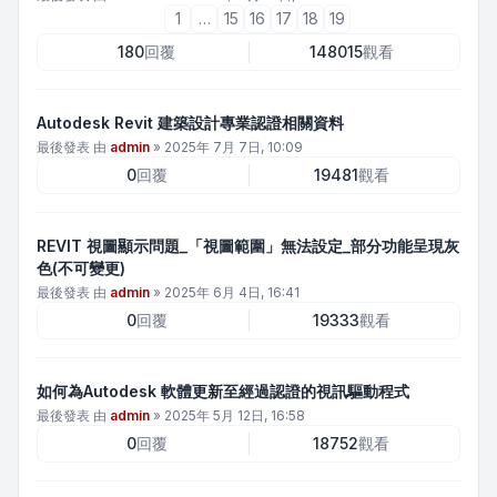
1
…
15
16
17
18
19
180
回覆
148015
觀看
Autodesk Revit 建築設計專業認證相關資料
最後發表 由
admin
»
2025年 7月 7日, 10:09
0
回覆
19481
觀看
REVIT 視圖顯示問題_「視圖範圍」無法設定_部分功能呈現灰
色(不可變更)
最後發表 由
admin
»
2025年 6月 4日, 16:41
0
回覆
19333
觀看
如何為Autodesk 軟體更新至經過認證的視訊驅動程式
最後發表 由
admin
»
2025年 5月 12日, 16:58
0
回覆
18752
觀看