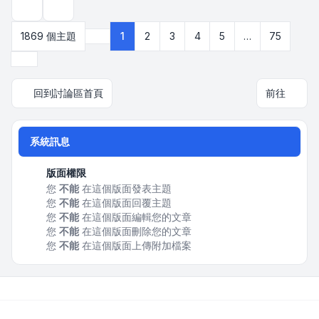
顯示和排序選項
1869 個主題
1
2
3
4
5
…
75
第
1
頁 (共
75
頁)
下一頁
回到討論區首頁
前往
系統訊息
版面權限
您
不能
在這個版面發表主題
您
不能
在這個版面回覆主題
您
不能
在這個版面編輯您的文章
您
不能
在這個版面刪除您的文章
您
不能
在這個版面上傳附加檔案