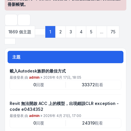
冊新帳號。
搜尋
1869 個主題
1
2
3
4
5
…
75
第
1
頁 (共
75
頁)
下一頁
主題
載入Autodesk族群的最佳方式
最後發表 由
admin
»
2026年 6月 17日, 18:05
0
回覆
33372
觀看
Revit 無法開啟 ACC 上的模型，出現錯誤CLR exception -
code e0434352
最後發表 由
admin
»
2026年 4月 21日, 17:00
0
回覆
24319
觀看