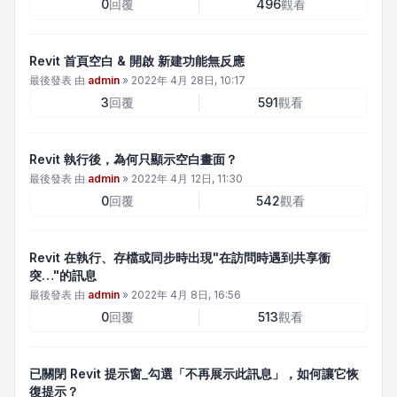
0
回覆
496
觀看
Revit 首頁空白 & 開啟 新建功能無反應
最後發表 由
admin
»
2022年 4月 28日, 10:17
3
回覆
591
觀看
Revit 執行後，為何只顯示空白畫面？
最後發表 由
admin
»
2022年 4月 12日, 11:30
0
回覆
542
觀看
Revit 在執行、存檔或同步時出現"在訪問時遇到共享衝
突…"的訊息
最後發表 由
admin
»
2022年 4月 8日, 16:56
0
回覆
513
觀看
已關閉 Revit 提示窗_勾選「不再展示此訊息」，如何讓它恢
復提示？