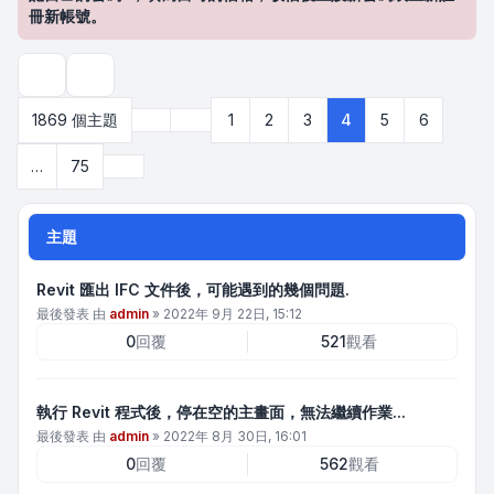
冊新帳號。
搜尋
上一頁
1869 個主題
1
2
3
4
5
6
第
4
頁 (共
75
頁)
下一頁
…
75
主題
Revit 匯出 IFC 文件後，可能遇到的幾個問題.
最後發表 由
admin
»
2022年 9月 22日, 15:12
0
回覆
521
觀看
執行 Revit 程式後，停在空的主畫面，無法繼續作業...
最後發表 由
admin
»
2022年 8月 30日, 16:01
0
回覆
562
觀看