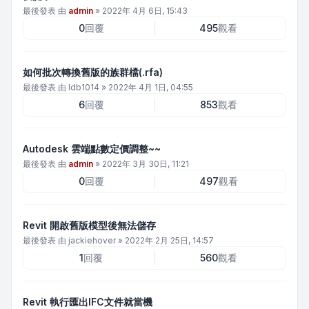
最後發表 由
admin
»
2022年 4月 6日, 15:43
0
回覆
495
觀看
如何批次轉換舊版的族群檔(.rfa)
最後發表 由
ldb1014
»
2022年 4月 1日, 04:55
6
回覆
853
觀看
Autodesk 雲端點數定價調整~~
最後發表 由
admin
»
2022年 3月 30日, 11:21
0
回覆
497
觀看
Revit 開啟舊版模型後無法儲存
最後發表 由
jackiehover
»
2022年 2月 25日, 14:57
1
回覆
560
觀看
Revit 執行匯出IFC文件就當機