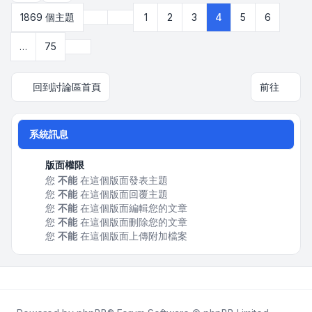
上一頁
1869 個主題
1
2
3
4
5
6
第
4
頁 (共
75
頁)
下一頁
…
75
回到討論區首頁
前往
系統訊息
版面權限
您
不能
在這個版面發表主題
您
不能
在這個版面回覆主題
您
不能
在這個版面編輯您的文章
您
不能
在這個版面刪除您的文章
您
不能
在這個版面上傳附加檔案