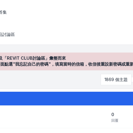
答集
產品討論區
及「REVIT CLUB討論區」彙整而來
登入"介面點選"我忘記自己的密碼"，填寫當時的信箱，收信後重設新密碼或重
1869 個主題
0
回覆