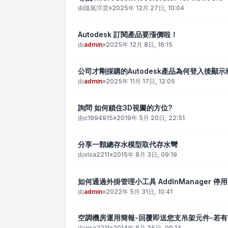
由
隨風浮雲
»
2025年 12月 27日, 10:04
Autodesk 訂閱產品要漲價啦！
由
admin
»
2025年 12月 8日, 16:15
公司才剛採購的Autodesk產品為何登入後顯
由
admin
»
2025年 11月 17日, 12:05
詢問 如何鎖住3D視圖的方位?
由
c1994915
»
2019年 5月 20日, 22:51
分享一顆總存水模型取代存水彎
由
visa2211
»
2015年 8月 3日, 09:19
如何通過外掛管理小工具 AddInManager 停用
由
admin
»
2022年 5月 31日, 10:41
空調機房運用簡報-回覆即送您支吊架元件-若
由
visa2211
»
2014年 8月 25日, 00:14