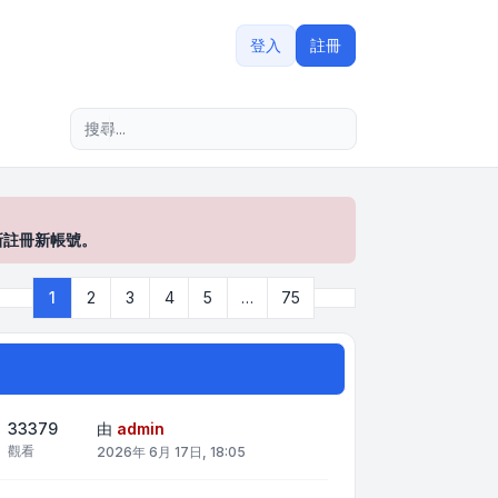
登入
註冊
進階搜尋
新註冊新帳號。
下一頁
1
2
3
4
5
…
75
第
1
頁 (共
75
頁)
33379
由
admin
觀看
2026年 6月 17日, 18:05