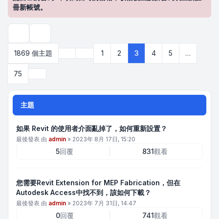
冊新帳號。
搜尋
上一頁
1869 個主題
1
2
3
4
5
…
第
3
頁 (共
75
頁)
下一頁
75
主題
如果 Revit 的使用者介面亂掉了，如何重新設置？
最後發表 由
admin
»
2023年 8月 17日, 15:20
5
回覆
831
觀看
您需要Revit Extension for MEP Fabrication，但在
Autodesk Access中找不到，該如何下載？
最後發表 由
admin
»
2023年 7月 31日, 14:47
0
回覆
741
觀看