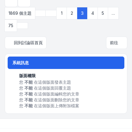
顯示和排序選項
上一頁
1869 個主題
1
2
3
4
5
…
第
3
頁 (共
75
頁)
下一頁
75
回到討論區首頁
前往
系統訊息
版面權限
您
不能
在這個版面發表主題
您
不能
在這個版面回覆主題
您
不能
在這個版面編輯您的文章
您
不能
在這個版面刪除您的文章
您
不能
在這個版面上傳附加檔案