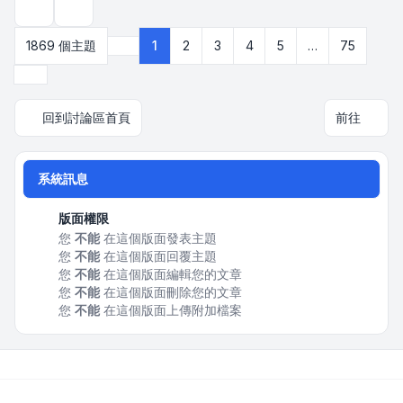
顯示和排序選項
1869 個主題
1
2
3
4
5
…
75
第
1
頁 (共
75
頁)
下一頁
回到討論區首頁
前往
系統訊息
版面權限
您
不能
在這個版面發表主題
您
不能
在這個版面回覆主題
您
不能
在這個版面編輯您的文章
您
不能
在這個版面刪除您的文章
您
不能
在這個版面上傳附加檔案