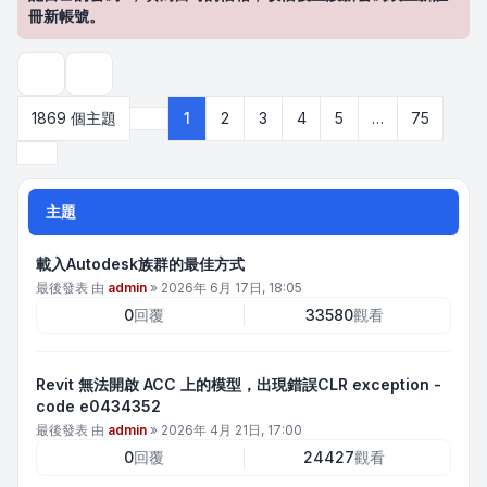
冊新帳號。
搜尋
1869 個主題
1
2
3
4
5
…
75
第
1
頁 (共
75
頁)
下一頁
主題
載入Autodesk族群的最佳方式
最後發表 由
admin
»
2026年 6月 17日, 18:05
0
回覆
33580
觀看
Revit 無法開啟 ACC 上的模型，出現錯誤CLR exception -
code e0434352
最後發表 由
admin
»
2026年 4月 21日, 17:00
0
回覆
24427
觀看