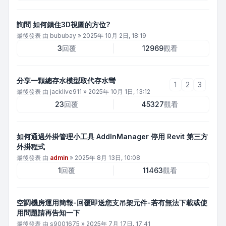
詢問 如何鎖住3D視圖的方位?
最後發表 由
bububay
»
2025年 10月 2日, 18:19
3
回覆
12969
觀看
分享一顆總存水模型取代存水彎
1
2
3
最後發表 由
jacklive911
»
2025年 10月 1日, 13:12
23
回覆
45327
觀看
如何通過外掛管理小工具 AddInManager 停用 Revit 第三方
外掛程式
最後發表 由
admin
»
2025年 8月 13日, 10:08
1
回覆
11463
觀看
空調機房運用簡報-回覆即送您支吊架元件-若有無法下載或使
用問題請再告知一下
最後發表 由
s9001675
»
2025年 7月 17日, 17:41