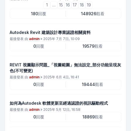
1
…
15
16
17
18
19
180
回覆
148926
觀看
Autodesk Revit 建築設計專業認證相關資料
最後發表 由
admin
»
2025年 7月 7日, 10:09
0
回覆
19579
觀看
REVIT 視圖顯示問題_「視圖範圍」無法設定_部分功能呈現灰
色(不可變更)
最後發表 由
admin
»
2025年 6月 4日, 16:41
0
回覆
19444
觀看
如何為Autodesk 軟體更新至經過認證的視訊驅動程式
最後發表 由
admin
»
2025年 5月 12日, 16:58
0
回覆
18869
觀看