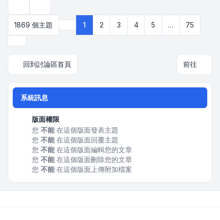
顯示和排序選項
1869 個主題
1
2
3
4
5
…
75
第
1
頁 (共
75
頁)
下一頁
回到討論區首頁
前往
系統訊息
版面權限
您
不能
在這個版面發表主題
您
不能
在這個版面回覆主題
您
不能
在這個版面編輯您的文章
您
不能
在這個版面刪除您的文章
您
不能
在這個版面上傳附加檔案