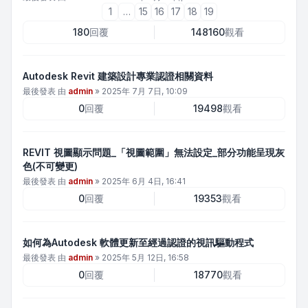
1
…
15
16
17
18
19
180
回覆
148160
觀看
Autodesk Revit 建築設計專業認證相關資料
最後發表 由
admin
»
2025年 7月 7日, 10:09
0
回覆
19498
觀看
REVIT 視圖顯示問題_「視圖範圍」無法設定_部分功能呈現灰
色(不可變更)
最後發表 由
admin
»
2025年 6月 4日, 16:41
0
回覆
19353
觀看
如何為Autodesk 軟體更新至經過認證的視訊驅動程式
最後發表 由
admin
»
2025年 5月 12日, 16:58
0
回覆
18770
觀看