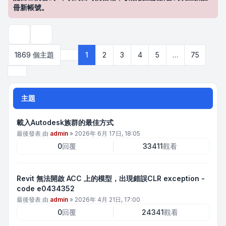
冊新帳號。
搜尋
1869 個主題
1
2
3
4
5
…
75
第
1
頁 (共
75
頁)
下一頁
主題
載入Autodesk族群的最佳方式
最後發表 由
admin
»
2026年 6月 17日, 18:05
0
回覆
33411
觀看
Revit 無法開啟 ACC 上的模型，出現錯誤CLR exception -
code e0434352
最後發表 由
admin
»
2026年 4月 21日, 17:00
0
回覆
24341
觀看