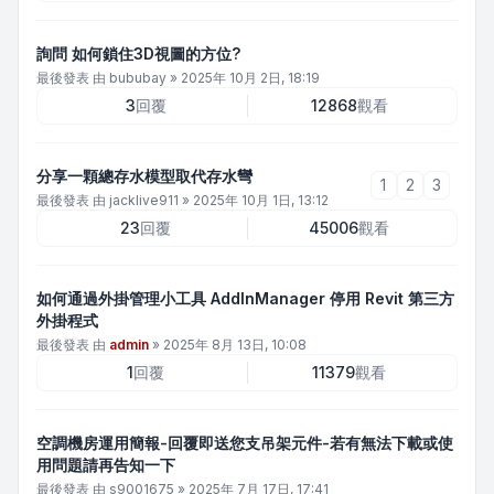
詢問 如何鎖住3D視圖的方位?
最後發表 由
bububay
»
2025年 10月 2日, 18:19
3
回覆
12868
觀看
分享一顆總存水模型取代存水彎
1
2
3
最後發表 由
jacklive911
»
2025年 10月 1日, 13:12
23
回覆
45006
觀看
如何通過外掛管理小工具 AddInManager 停用 Revit 第三方
外掛程式
最後發表 由
admin
»
2025年 8月 13日, 10:08
1
回覆
11379
觀看
空調機房運用簡報-回覆即送您支吊架元件-若有無法下載或使
用問題請再告知一下
最後發表 由
s9001675
»
2025年 7月 17日, 17:41