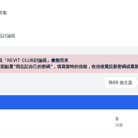
答集
產品討論區
及「REVIT CLUB討論區」彙整而來
登入"介面點選"我忘記自己的密碼"，填寫當時的信箱，收信後重設新密碼或重
1869 個主題
0
回覆