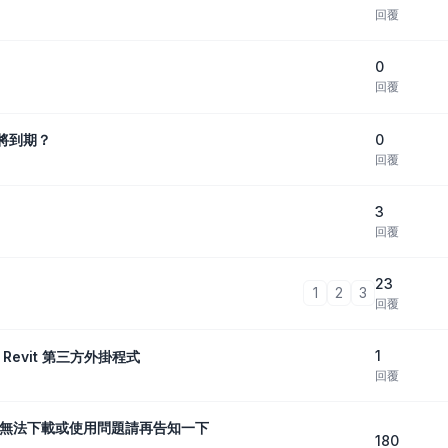
回覆
0
回覆
0
示將到期？
回覆
3
回覆
23
1
2
3
回覆
1
 Revit 第三方外掛程式
回覆
有無法下載或使用問題請再告知一下
180