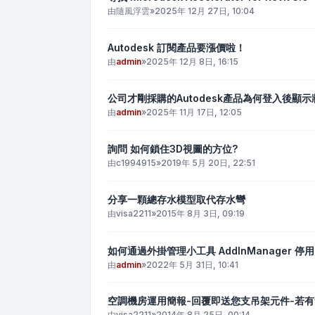
由
隨風浮雲
»
2025年 12月 27日, 10:04
Autodesk 訂閱產品要漲價啦！
由
admin
»
2025年 12月 8日, 16:15
公司才剛採購的Autodesk產品為何登入後顯
由
admin
»
2025年 11月 17日, 12:05
詢問 如何鎖住3D視圖的方位?
由
c1994915
»
2019年 5月 20日, 22:51
分享一顆總存水模型取代存水彎
由
visa2211
»
2015年 8月 3日, 09:19
如何通過外掛管理小工具 AddInManager 停用
由
admin
»
2022年 5月 31日, 10:41
空調機房運用簡報-回覆即送您支吊架元件-若
由
visa2211
»
2014年 8月 25日, 00:14