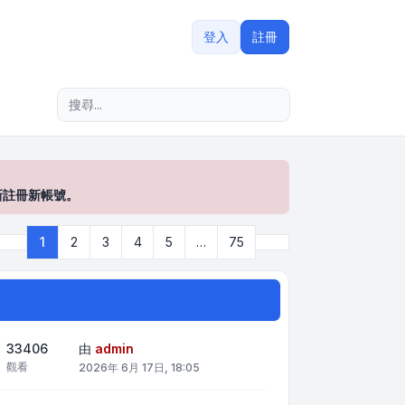
登入
註冊
進階搜尋
新註冊新帳號。
下一頁
1
2
3
4
5
…
75
第
1
頁 (共
75
頁)
33406
由
admin
觀看
2026年 6月 17日, 18:05