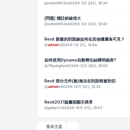
由
cvbn0953
»
2025年 3月 24日, 19:34
[問題] 標註斜線很大
由
cvbn0953
»
2025年 3月 24日, 12:40
Revit 新建的剖面線如何在其他樓層為可見？
由
admin
»
2025年 1月 2日, 14:04
如何使用Dynamo自動簡化結構明細表?
由
78yungfu
»
2024年 12月 26日, 16:05
Revit 部分元件(族)無法在剖面框被剖切
由
admin
»
2024年 12月 12日, 12:32
Revit2021版圖面顯示異常
由
peterY
»
2024年 10月 31日, 10:07
發表主題
顯示和排序選項