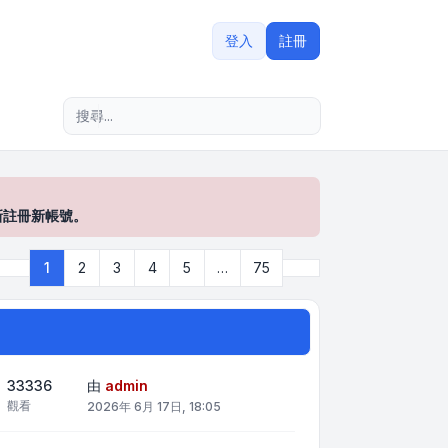
登入
註冊
進階搜尋
新註冊新帳號。
下一頁
1
2
3
4
5
…
75
第
1
頁 (共
75
頁)
33336
由
admin
觀看
2026年 6月 17日, 18:05