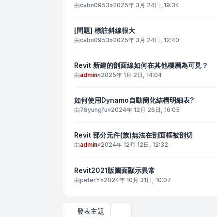
由
cvbn0953
»
2025年 3月 24日, 19:34
[問題] 標註斜線很大
由
cvbn0953
»
2025年 3月 24日, 12:40
Revit 新建的剖面線如何在其他樓層為可見？
由
admin
»
2025年 1月 2日, 14:04
如何使用Dynamo自動簡化結構明細表?
由
78yungfu
»
2024年 12月 26日, 16:05
Revit 部分元件(族)無法在剖面框被剖切
由
admin
»
2024年 12月 12日, 12:32
Revit2021版圖面顯示異常
由
peterY
»
2024年 10月 31日, 10:07
發表主題
顯示和排序選項