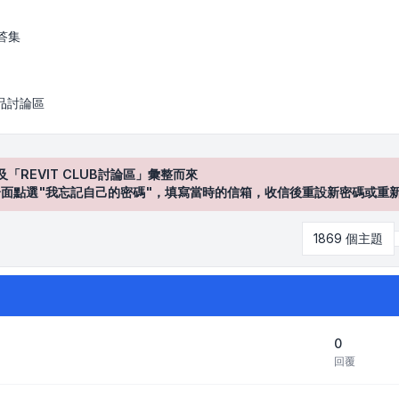
答集
產品討論區
及「REVIT CLUB討論區」彙整而來
登入"介面點選"我忘記自己的密碼"，填寫當時的信箱，收信後重設新密碼或重
1869 個主題
0
回覆