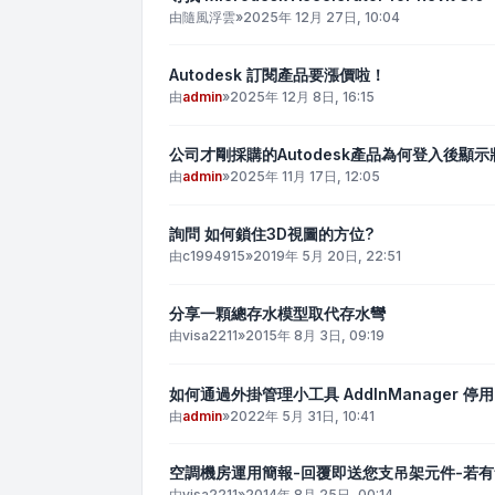
由
隨風浮雲
»
2025年 12月 27日, 10:04
Autodesk 訂閱產品要漲價啦！
由
admin
»
2025年 12月 8日, 16:15
公司才剛採購的Autodesk產品為何登入後顯
由
admin
»
2025年 11月 17日, 12:05
詢問 如何鎖住3D視圖的方位?
由
c1994915
»
2019年 5月 20日, 22:51
分享一顆總存水模型取代存水彎
由
visa2211
»
2015年 8月 3日, 09:19
如何通過外掛管理小工具 AddInManager 停用
由
admin
»
2022年 5月 31日, 10:41
空調機房運用簡報-回覆即送您支吊架元件-若
由
visa2211
»
2014年 8月 25日, 00:14