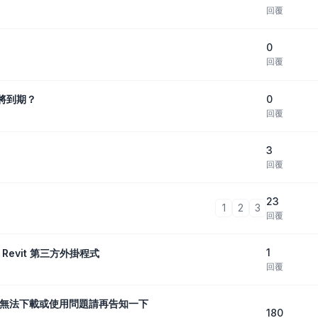
回覆
0
回覆
0
示將到期？
回覆
3
回覆
23
1
2
3
回覆
1
 Revit 第三方外掛程式
回覆
有無法下載或使用問題請再告知一下
180