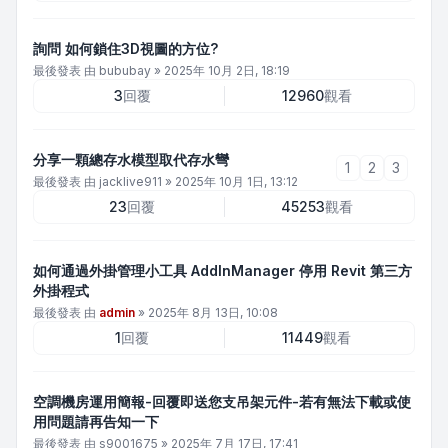
詢問 如何鎖住3D視圖的方位?
最後發表 由
bububay
»
2025年 10月 2日, 18:19
3
回覆
12960
觀看
分享一顆總存水模型取代存水彎
1
2
3
最後發表 由
jacklive911
»
2025年 10月 1日, 13:12
23
回覆
45253
觀看
如何通過外掛管理小工具 AddInManager 停用 Revit 第三方
外掛程式
最後發表 由
admin
»
2025年 8月 13日, 10:08
1
回覆
11449
觀看
空調機房運用簡報-回覆即送您支吊架元件-若有無法下載或使
用問題請再告知一下
最後發表 由
s9001675
»
2025年 7月 17日, 17:41