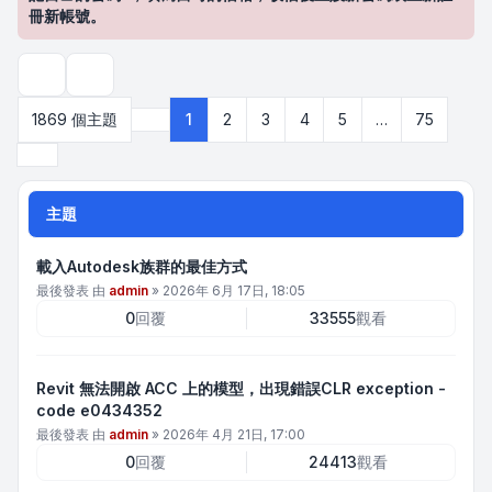
冊新帳號。
搜尋
1869 個主題
1
2
3
4
5
…
75
第
1
頁 (共
75
頁)
下一頁
主題
載入Autodesk族群的最佳方式
最後發表 由
admin
»
2026年 6月 17日, 18:05
0
回覆
33555
觀看
Revit 無法開啟 ACC 上的模型，出現錯誤CLR exception -
code e0434352
最後發表 由
admin
»
2026年 4月 21日, 17:00
0
回覆
24413
觀看