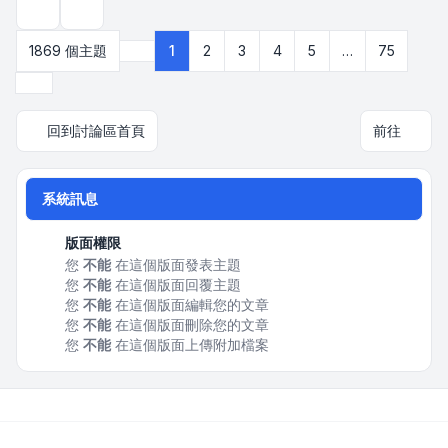
顯示和排序選項
1869 個主題
1
2
3
4
5
…
75
第
1
頁 (共
75
頁)
下一頁
回到討論區首頁
前往
系統訊息
版面權限
您
不能
在這個版面發表主題
您
不能
在這個版面回覆主題
您
不能
在這個版面編輯您的文章
您
不能
在這個版面刪除您的文章
您
不能
在這個版面上傳附加檔案