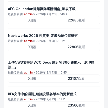
AEC Collection建築團隊選購指南_填表下載
最後發表 由
admin
»
2026年 4月 20日, 14:24
0
回覆
22885
觀看
Navisworks 2026 性質集_定義功能位置變更
最後發表 由
admin
»
2026年 3月 4日, 18:25
0
回覆
22806
觀看
上傳NWD文件到 ACC Docs 或BIM 360 後顯示「處理錯
誤...」
最後發表 由
admin
»
2026年 2月 13日, 16:45
0
回覆
23107
觀看
RFA文件中的漏洞_建議安裝各版本的更新程式
最後發表 由
admin
»
2026年 2月 13日, 11:21
0
回覆
23560
觀看