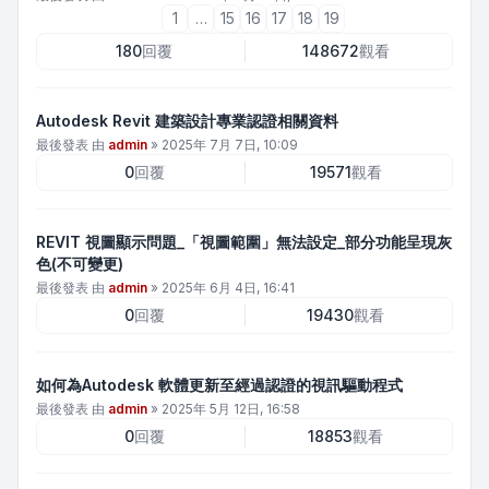
1
…
15
16
17
18
19
180
回覆
148672
觀看
Autodesk Revit 建築設計專業認證相關資料
最後發表 由
admin
»
2025年 7月 7日, 10:09
0
回覆
19571
觀看
REVIT 視圖顯示問題_「視圖範圍」無法設定_部分功能呈現灰
色(不可變更)
最後發表 由
admin
»
2025年 6月 4日, 16:41
0
回覆
19430
觀看
如何為Autodesk 軟體更新至經過認證的視訊驅動程式
最後發表 由
admin
»
2025年 5月 12日, 16:58
0
回覆
18853
觀看