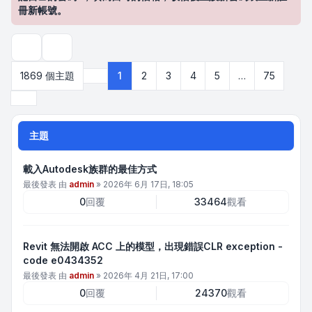
冊新帳號。
搜尋
1869 個主題
1
2
3
4
5
…
75
第
1
頁 (共
75
頁)
下一頁
主題
載入Autodesk族群的最佳方式
最後發表 由
admin
»
2026年 6月 17日, 18:05
0
回覆
33464
觀看
Revit 無法開啟 ACC 上的模型，出現錯誤CLR exception -
code e0434352
最後發表 由
admin
»
2026年 4月 21日, 17:00
0
回覆
24370
觀看