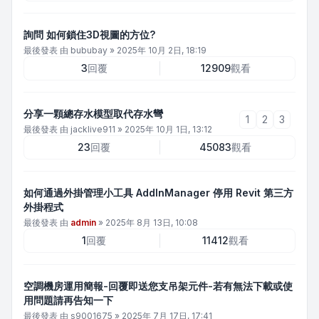
詢問 如何鎖住3D視圖的方位?
最後發表 由
bububay
»
2025年 10月 2日, 18:19
3
回覆
12909
觀看
分享一顆總存水模型取代存水彎
1
2
3
最後發表 由
jacklive911
»
2025年 10月 1日, 13:12
23
回覆
45083
觀看
如何通過外掛管理小工具 AddInManager 停用 Revit 第三方
外掛程式
最後發表 由
admin
»
2025年 8月 13日, 10:08
1
回覆
11412
觀看
空調機房運用簡報-回覆即送您支吊架元件-若有無法下載或使
用問題請再告知一下
最後發表 由
s9001675
»
2025年 7月 17日, 17:41