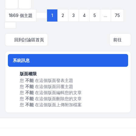
顯示和排序選項
1869 個主題
1
2
3
4
5
…
75
第
1
頁 (共
75
頁)
下一頁
回到討論區首頁
前往
系統訊息
版面權限
您
不能
在這個版面發表主題
您
不能
在這個版面回覆主題
您
不能
在這個版面編輯您的文章
您
不能
在這個版面刪除您的文章
您
不能
在這個版面上傳附加檔案