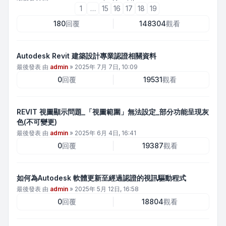
1
…
15
16
17
18
19
180
回覆
148304
觀看
Autodesk Revit 建築設計專業認證相關資料
最後發表 由
admin
»
2025年 7月 7日, 10:09
0
回覆
19531
觀看
REVIT 視圖顯示問題_「視圖範圍」無法設定_部分功能呈現灰
色(不可變更)
最後發表 由
admin
»
2025年 6月 4日, 16:41
0
回覆
19387
觀看
如何為Autodesk 軟體更新至經過認證的視訊驅動程式
最後發表 由
admin
»
2025年 5月 12日, 16:58
0
回覆
18804
觀看