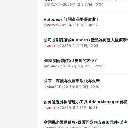
由
隨風浮雲
»
2025年 12月 27日, 10:04
Autodesk 訂閱產品要漲價啦！
由
admin
»
2025年 12月 8日, 16:15
公司才剛採購的Autodesk產品為何登入後顯
由
admin
»
2025年 11月 17日, 12:05
詢問 如何鎖住3D視圖的方位?
由
c1994915
»
2019年 5月 20日, 22:51
分享一顆總存水模型取代存水彎
由
visa2211
»
2015年 8月 3日, 09:19
如何通過外掛管理小工具 AddInManager 停用
由
admin
»
2022年 5月 31日, 10:41
空調機房運用簡報-回覆即送您支吊架元件-若
由
visa2211
»
2014年 8月 25日, 00:14