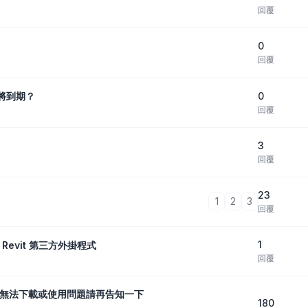
回覆
0
回覆
0
示將到期？
回覆
3
回覆
23
1
2
3
回覆
1
 Revit 第三方外掛程式
回覆
有無法下載或使用問題請再告知一下
180