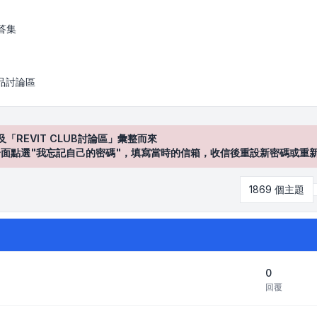
答集
產品討論區
及「REVIT CLUB討論區」彙整而來
登入"介面點選"我忘記自己的密碼"，填寫當時的信箱，收信後重設新密碼或重
1869 個主題
0
回覆