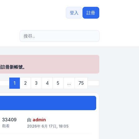
登入
註冊
進階搜尋
新註冊新帳號。
下一頁
1
2
3
4
5
…
75
第
1
頁 (共
75
頁)
33409
由
admin
觀看
2026年 6月 17日, 18:05