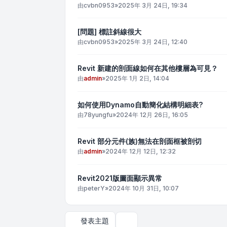
由
cvbn0953
»
2025年 3月 24日, 19:34
[問題] 標註斜線很大
由
cvbn0953
»
2025年 3月 24日, 12:40
Revit 新建的剖面線如何在其他樓層為可見？
由
admin
»
2025年 1月 2日, 14:04
如何使用Dynamo自動簡化結構明細表?
由
78yungfu
»
2024年 12月 26日, 16:05
Revit 部分元件(族)無法在剖面框被剖切
由
admin
»
2024年 12月 12日, 12:32
Revit2021版圖面顯示異常
由
peterY
»
2024年 10月 31日, 10:07
發表主題
顯示和排序選項