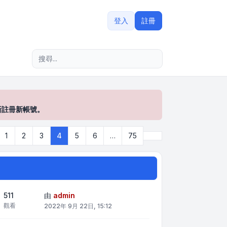
登入
註冊
進階搜尋
新註冊新帳號。
一頁
下一頁
1
2
3
4
5
6
…
75
共
75
頁)
511
由
admin
觀看
2022年 9月 22日, 15:12