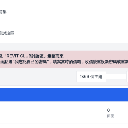
答集
產品討論區
及「REVIT CLUB討論區」彙整而來
登入"介面點選"我忘記自己的密碼"，填寫當時的信箱，收信後重設新密碼或重
上
1869 個主題
第
4
頁 (
0
回覆