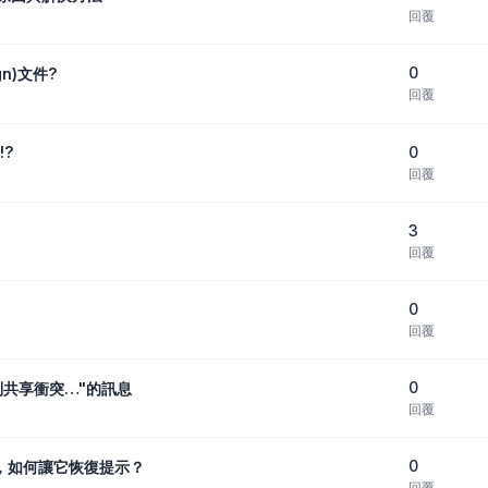
回覆
0
dgn)文件?
回覆
0
!?
回覆
3
回覆
0
回覆
0
到共享衝突…"的訊息
回覆
0
」，如何讓它恢復提示？
回覆