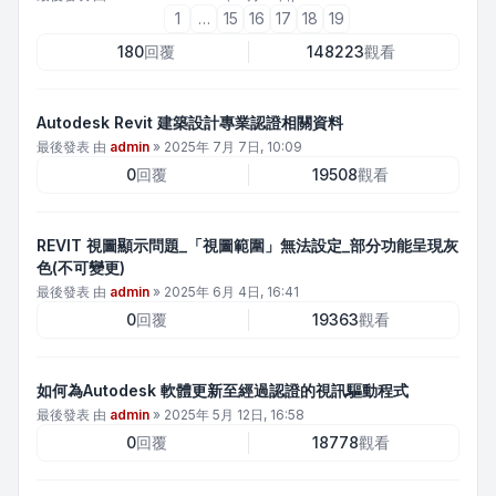
1
…
15
16
17
18
19
180
回覆
148223
觀看
Autodesk Revit 建築設計專業認證相關資料
最後發表 由
admin
»
2025年 7月 7日, 10:09
0
回覆
19508
觀看
REVIT 視圖顯示問題_「視圖範圍」無法設定_部分功能呈現灰
色(不可變更)
最後發表 由
admin
»
2025年 6月 4日, 16:41
0
回覆
19363
觀看
如何為Autodesk 軟體更新至經過認證的視訊驅動程式
最後發表 由
admin
»
2025年 5月 12日, 16:58
0
回覆
18778
觀看