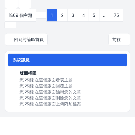
顯示和排序選項
1869 個主題
1
2
3
4
5
…
75
第
1
頁 (共
75
頁)
下一頁
回到討論區首頁
前往
系統訊息
版面權限
您
不能
在這個版面發表主題
您
不能
在這個版面回覆主題
您
不能
在這個版面編輯您的文章
您
不能
在這個版面刪除您的文章
您
不能
在這個版面上傳附加檔案