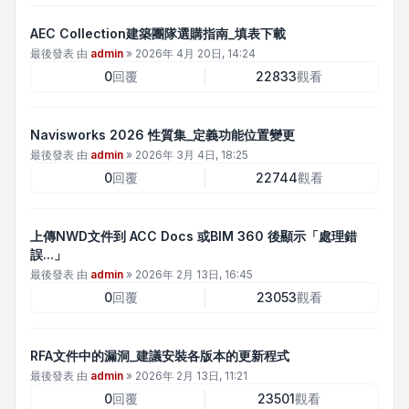
AEC Collection建築團隊選購指南_填表下載
最後發表 由
admin
»
2026年 4月 20日, 14:24
0
回覆
22833
觀看
Navisworks 2026 性質集_定義功能位置變更
最後發表 由
admin
»
2026年 3月 4日, 18:25
0
回覆
22744
觀看
上傳NWD文件到 ACC Docs 或BIM 360 後顯示「處理錯
誤...」
最後發表 由
admin
»
2026年 2月 13日, 16:45
0
回覆
23053
觀看
RFA文件中的漏洞_建議安裝各版本的更新程式
最後發表 由
admin
»
2026年 2月 13日, 11:21
0
回覆
23501
觀看