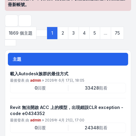
冊新帳號。
搜尋
1869 個主題
1
2
3
4
5
…
75
第
1
頁 (共
75
頁)
下一頁
主題
載入Autodesk族群的最佳方式
最後發表 由
admin
»
2026年 6月 17日, 18:05
0
回覆
33428
觀看
Revit 無法開啟 ACC 上的模型，出現錯誤CLR exception -
code e0434352
最後發表 由
admin
»
2026年 4月 21日, 17:00
0
回覆
24348
觀看