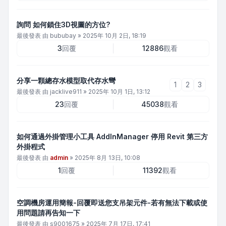
詢問 如何鎖住3D視圖的方位?
最後發表 由
bububay
»
2025年 10月 2日, 18:19
3
回覆
12886
觀看
分享一顆總存水模型取代存水彎
1
2
3
最後發表 由
jacklive911
»
2025年 10月 1日, 13:12
23
回覆
45038
觀看
如何通過外掛管理小工具 AddInManager 停用 Revit 第三方
外掛程式
最後發表 由
admin
»
2025年 8月 13日, 10:08
1
回覆
11392
觀看
空調機房運用簡報-回覆即送您支吊架元件-若有無法下載或使
用問題請再告知一下
最後發表 由
s9001675
»
2025年 7月 17日, 17:41