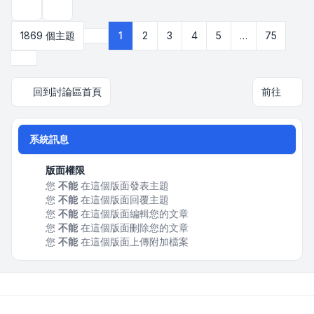
顯示和排序選項
1869 個主題
1
2
3
4
5
…
75
第
1
頁 (共
75
頁)
下一頁
回到討論區首頁
前往
系統訊息
版面權限
您
不能
在這個版面發表主題
您
不能
在這個版面回覆主題
您
不能
在這個版面編輯您的文章
您
不能
在這個版面刪除您的文章
您
不能
在這個版面上傳附加檔案