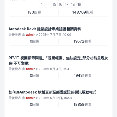
1
…
15
16
17
18
19
180
回覆
148709
觀看
Autodesk Revit 建築設計專業認證相關資料
最後發表 由
admin
»
2025年 7月 7日, 10:09
0
回覆
19572
觀看
REVIT 視圖顯示問題_「視圖範圍」無法設定_部分功能呈現灰
色(不可變更)
最後發表 由
admin
»
2025年 6月 4日, 16:41
0
回覆
19431
觀看
如何為Autodesk 軟體更新至經過認證的視訊驅動程式
最後發表 由
admin
»
2025年 5月 12日, 16:58
0
回覆
18858
觀看