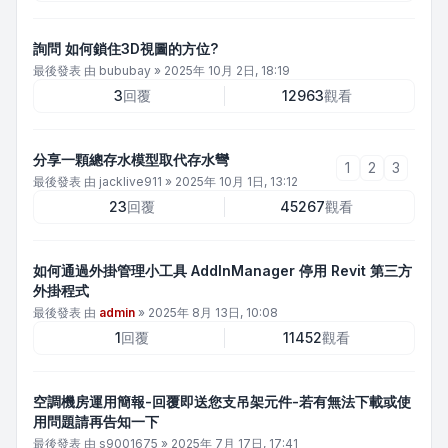
詢問 如何鎖住3D視圖的方位?
最後發表 由
bububay
»
2025年 10月 2日, 18:19
3
回覆
12963
觀看
分享一顆總存水模型取代存水彎
1
2
3
最後發表 由
jacklive911
»
2025年 10月 1日, 13:12
23
回覆
45267
觀看
如何通過外掛管理小工具 AddInManager 停用 Revit 第三方
外掛程式
最後發表 由
admin
»
2025年 8月 13日, 10:08
1
回覆
11452
觀看
空調機房運用簡報-回覆即送您支吊架元件-若有無法下載或使
用問題請再告知一下
最後發表 由
s9001675
»
2025年 7月 17日, 17:41