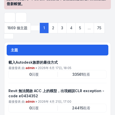
冊新帳號。
搜尋
1869 個主題
1
2
3
4
5
…
75
第
1
頁 (共
75
頁)
下一頁
主題
載入Autodesk族群的最佳方式
最後發表 由
admin
»
2026年 6月 17日, 18:05
0
回覆
33561
觀看
Revit 無法開啟 ACC 上的模型，出現錯誤CLR exception -
code e0434352
最後發表 由
admin
»
2026年 4月 21日, 17:00
0
回覆
24415
觀看