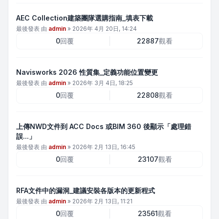
AEC Collection建築團隊選購指南_填表下載
最後發表 由
admin
»
2026年 4月 20日, 14:24
0
回覆
22887
觀看
Navisworks 2026 性質集_定義功能位置變更
最後發表 由
admin
»
2026年 3月 4日, 18:25
0
回覆
22808
觀看
上傳NWD文件到 ACC Docs 或BIM 360 後顯示「處理錯
誤...」
最後發表 由
admin
»
2026年 2月 13日, 16:45
0
回覆
23107
觀看
RFA文件中的漏洞_建議安裝各版本的更新程式
最後發表 由
admin
»
2026年 2月 13日, 11:21
0
回覆
23561
觀看