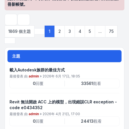
冊新帳號。
搜尋
1869 個主題
1
2
3
4
5
…
75
第
1
頁 (共
75
頁)
下一頁
主題
載入Autodesk族群的最佳方式
最後發表 由
admin
»
2026年 6月 17日, 18:05
0
回覆
33561
觀看
Revit 無法開啟 ACC 上的模型，出現錯誤CLR exception -
code e0434352
最後發表 由
admin
»
2026年 4月 21日, 17:00
0
回覆
24413
觀看