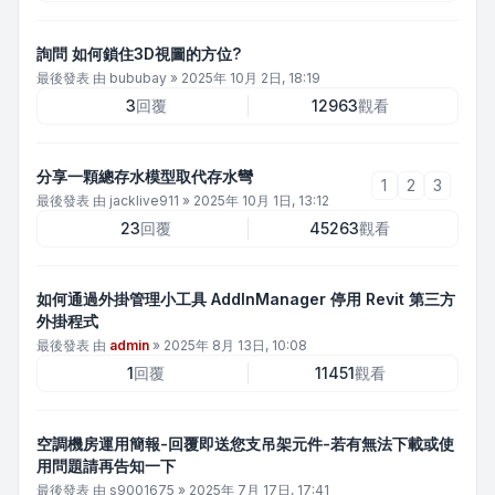
詢問 如何鎖住3D視圖的方位?
最後發表 由
bububay
»
2025年 10月 2日, 18:19
3
回覆
12963
觀看
分享一顆總存水模型取代存水彎
1
2
3
最後發表 由
jacklive911
»
2025年 10月 1日, 13:12
23
回覆
45263
觀看
如何通過外掛管理小工具 AddInManager 停用 Revit 第三方
外掛程式
最後發表 由
admin
»
2025年 8月 13日, 10:08
1
回覆
11451
觀看
空調機房運用簡報-回覆即送您支吊架元件-若有無法下載或使
用問題請再告知一下
最後發表 由
s9001675
»
2025年 7月 17日, 17:41