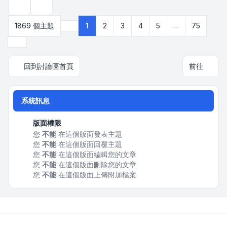
顯示和排序選項
1869 個主題
1
2
3
4
5
…
75
第
1
頁 (共
75
頁)
下一頁
回到討論區首頁
前往
系統訊息
版面權限
您
不能
在這個版面發表主題
您
不能
在這個版面回覆主題
您
不能
在這個版面編輯您的文章
您
不能
在這個版面刪除您的文章
您
不能
在這個版面上傳附加檔案