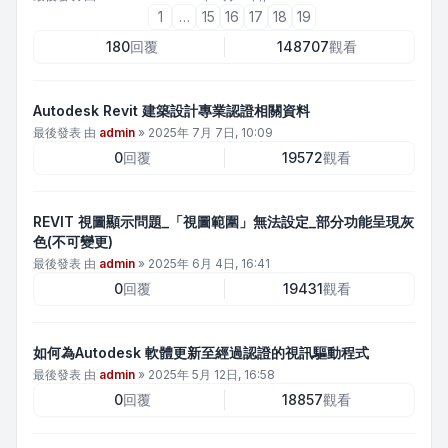
1
…
15
16
17
18
19
180
回覆
148707
觀看
Autodesk Revit 建築設計專業認證相關資料
最後發表 由
admin
»
2025年 7月 7日, 10:09
0
回覆
19572
觀看
REVIT 視圖顯示問題_「視圖範圍」無法設定_部分功能呈現灰
色(不可變更)
最後發表 由
admin
»
2025年 6月 4日, 16:41
0
回覆
19431
觀看
如何為Autodesk 軟體更新至經過認證的視訊驅動程式
最後發表 由
admin
»
2025年 5月 12日, 16:58
0
回覆
18857
觀看