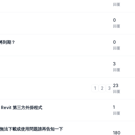
回覆
0
回覆
0
示將到期？
回覆
3
回覆
23
1
2
3
回覆
1
 Revit 第三方外掛程式
回覆
有無法下載或使用問題請再告知一下
180