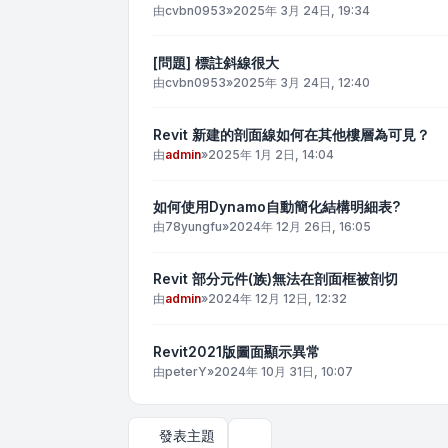
由
cvbn0953
»
2025年 3月 24日, 19:34
[問題] 標註斜線很大
由
cvbn0953
»
2025年 3月 24日, 12:40
Revit 新建的剖面線如何在其他樓層為可見？
由
admin
»
2025年 1月 2日, 14:04
如何使用Dynamo自動簡化結構明細表?
由
78yungfu
»
2024年 12月 26日, 16:05
Revit 部分元件(族)無法在剖面框被剖切
由
admin
»
2024年 12月 12日, 12:32
Revit2021版圖面顯示異常
由
peterY
»
2024年 10月 31日, 10:07
發表主題
顯示和排序選項