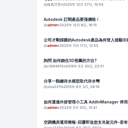
由
隨風浮雲
»
2025年 12月 27日, 10:04
Autodesk 訂閱產品要漲價啦！
由
admin
»
2025年 12月 8日, 16:15
公司才剛採購的Autodesk產品為何登入後顯
由
admin
»
2025年 11月 17日, 12:05
詢問 如何鎖住3D視圖的方位?
由
c1994915
»
2019年 5月 20日, 22:51
分享一顆總存水模型取代存水彎
由
visa2211
»
2015年 8月 3日, 09:19
如何通過外掛管理小工具 AddInManager 停用
由
admin
»
2022年 5月 31日, 10:41
空調機房運用簡報-回覆即送您支吊架元件-若
由
visa2211
»
2014年 8月 25日, 00:14