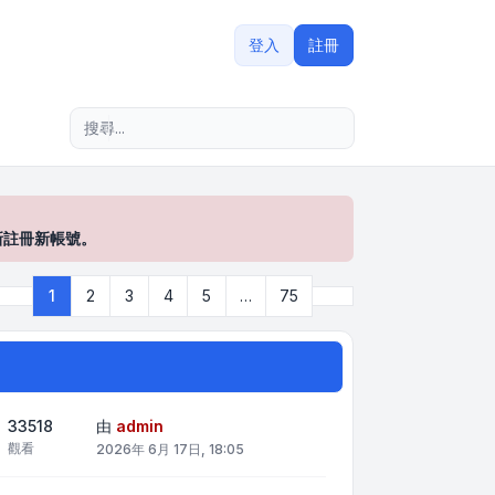
登入
註冊
進階搜尋
新註冊新帳號。
下一頁
1
2
3
4
5
…
75
第
1
頁 (共
75
頁)
33518
由
admin
觀看
2026年 6月 17日, 18:05