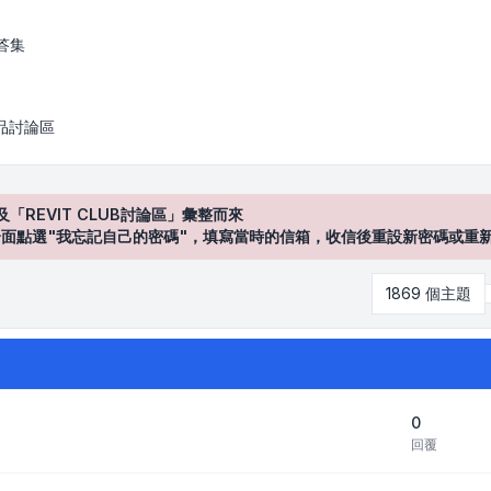
答集
產品討論區
及「REVIT CLUB討論區」彙整而來
登入"介面點選"我忘記自己的密碼"，填寫當時的信箱，收信後重設新密碼或重
1869 個主題
0
回覆