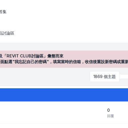
答集
產品討論區
及「REVIT CLUB討論區」彙整而來
登入"介面點選"我忘記自己的密碼"，填寫當時的信箱，收信後重設新密碼或重
1869 個主題
第
0
回覆