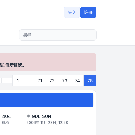
登入
註冊
進階搜尋
新註冊新帳號。
上一頁
1
…
71
72
73
74
75
75
頁 (共
75
頁)
404
由
GDL_SUN
觀看
2006年 11月 28日, 12:58