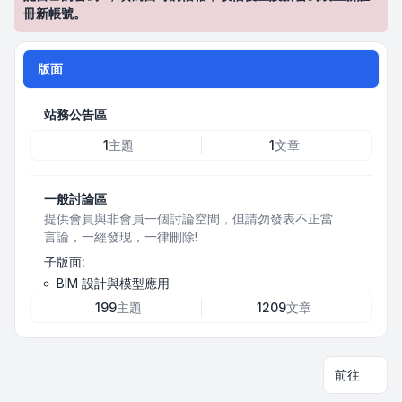
冊新帳號。
版面
站務公告區
1
主題
1
文章
一般討論區
提供會員與非會員一個討論空間，但請勿發表不正當
言論，一經發現，一律刪除!
子版面:
BIM 設計與模型應用
199
主題
1209
文章
前往