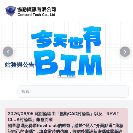
站務與公告
進階搜尋
2026/06/05 此討論區由「協勤CAD討論區」以及「REVIT
CLUB討論區」彙整而來
如果您還記得原Revit club的帳號，請於"登入"介面點選"我忘
記自己的密碼"，填寫當時的信箱，收信後重設新密碼或重新註