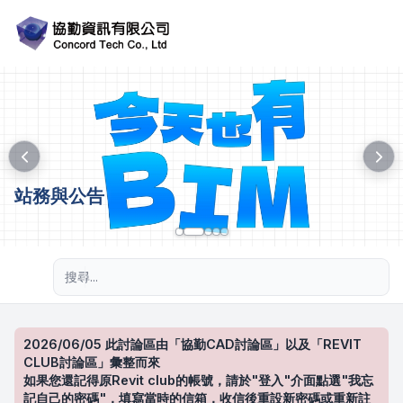
站務與公告
進階搜尋
2026/06/05 此討論區由「協勤CAD討論區」以及「REVIT
CLUB討論區」彙整而來
如果您還記得原Revit club的帳號，請於"登入"介面點選"我忘
記自己的密碼"，填寫當時的信箱，收信後重設新密碼或重新註