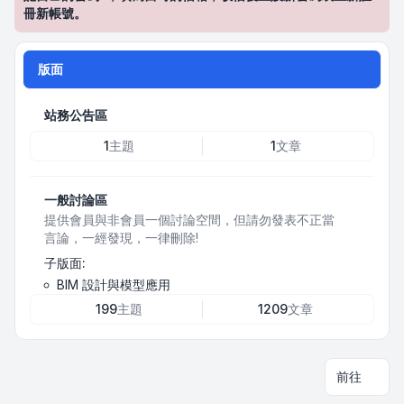
冊新帳號。
版面
站務公告區
1
主題
1
文章
一般討論區
提供會員與非會員一個討論空間，但請勿發表不正當
言論，一經發現，一律刪除!
子版面:
BIM 設計與模型應用
199
主題
1209
文章
前往