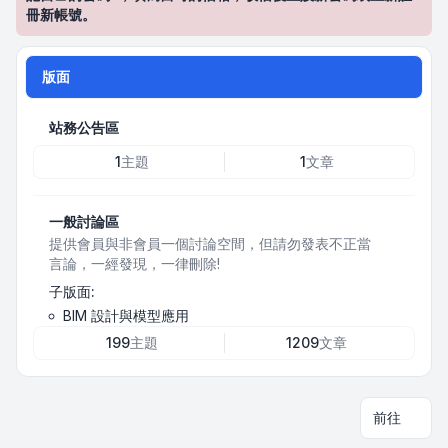
冊新帳號。
版面
站務公告區
1
主題
1
文章
一般討論區
提供會員與非會員一個討論空間，但請勿發表不正當
言論，一經發現，一律刪除!
子版面:
BIM 設計與模型應用
199
主題
1209
文章
前往