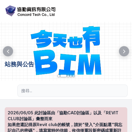
站務與公告
進階搜尋
2026/06/05 此討論區由「協勤CAD討論區」以及「REVIT
CLUB討論區」彙整而來
如果您還記得原Revit club的帳號，請於"登入"介面點選"我忘
記自己的密碼"，填寫當時的信箱，收信後重設新密碼或重新註