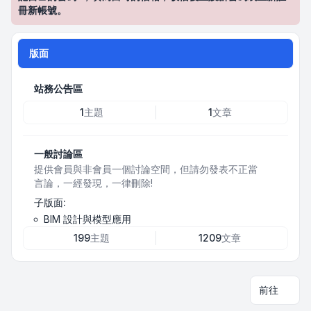
冊新帳號。
版面
站務公告區
1
主題
1
文章
一般討論區
提供會員與非會員一個討論空間，但請勿發表不正當
言論，一經發現，一律刪除!
子版面:
BIM 設計與模型應用
199
主題
1209
文章
前往