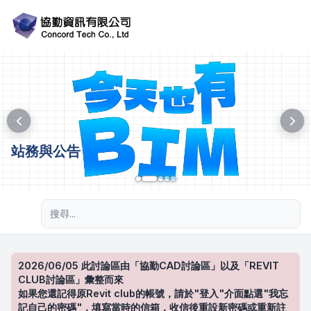
站務與公告
進階搜尋
2026/06/05 此討論區由「協勤CAD討論區」以及「REVIT
CLUB討論區」彙整而來
如果您還記得原Revit club的帳號，請於"登入"介面點選"我忘
記自己的密碼"，填寫當時的信箱，收信後重設新密碼或重新註