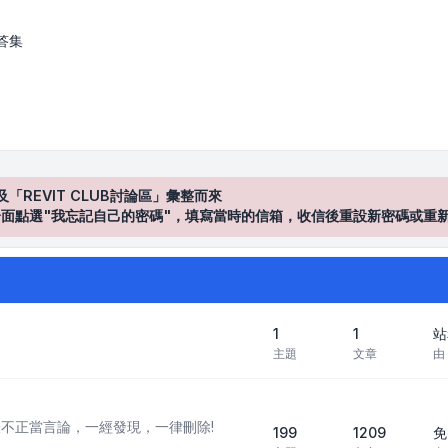
答集
及「REVIT CLUB討論區」彙整而來
登入"介面點選"我忘記自己的密碼"，填寫當時的信箱，收信後重設新密碼或重
1
1
站
主題
文章
由
不正當言論，一經發現，一律刪除!
199
1209
免