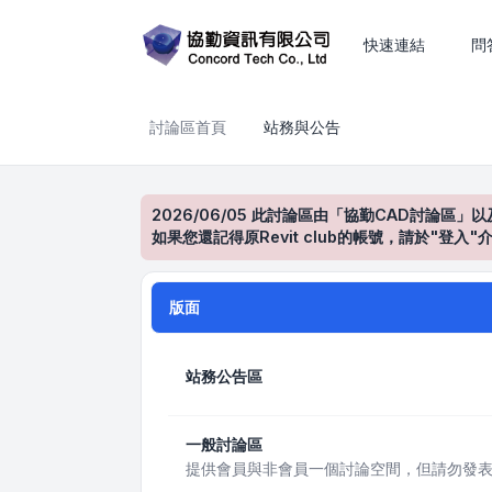
站務與公告
快速連結
問
討論區首頁
站務與公告
2026/06/05 此討論區由「協勤CAD討論區」以
如果您還記得原Revit club的帳號，請於"
版面
站務公告區
一般討論區
提供會員與非會員一個討論空間，但請勿發表