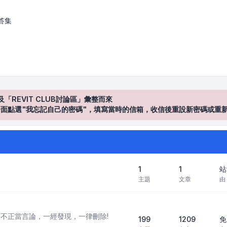
答集
及「REVIT CLUB討論區」彙整而來
登入"介面點選"我忘記自己的密碼"，填寫當時的信箱，收信後重設新密碼或重
1
1
站
主題
文章
由
不正當言論，一經發現，一律刪除!
199
1209
免