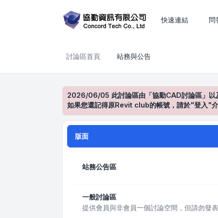
站務與公告
快速連結
問
討論區首頁
站務與公告
2026/06/05 此討論區由「協勤CAD討論區」以
如果您還記得原Revit club的帳號，請於"
版面
站務公告區
一般討論區
提供會員與非會員一個討論空間，但請勿發表