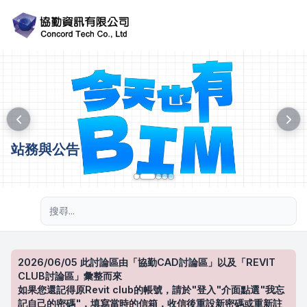
站務與公告
進階搜尋
2026/06/05 此討論區由「協勤CAD討論區」以及「REVIT
CLUB討論區」彙整而來
如果您還記得原Revit club的帳號，請於"登入"介面點選"我忘
記自己的密碼"，填寫當時的信箱，收信後重設新密碼或重新註