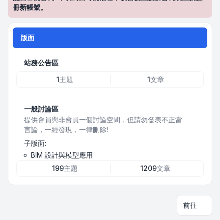
冊新帳號。
版面
站務公告區
1
主題
1
文章
一般討論區
提供會員與非會員一個討論空間，但請勿發表不正當
言論，一經發現，一律刪除!
子版面:
BIM 設計與模型應用
199
主題
1209
文章
前往