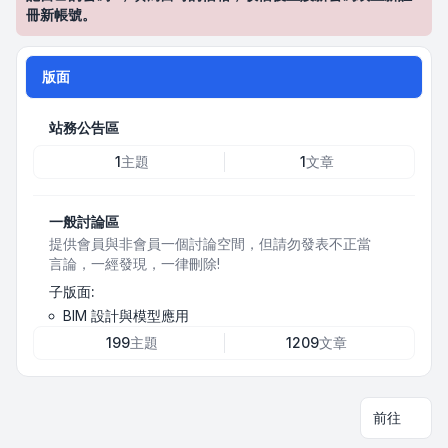
冊新帳號。
版面
站務公告區
1
主題
1
文章
一般討論區
提供會員與非會員一個討論空間，但請勿發表不正當
言論，一經發現，一律刪除!
子版面:
BIM 設計與模型應用
199
主題
1209
文章
前往