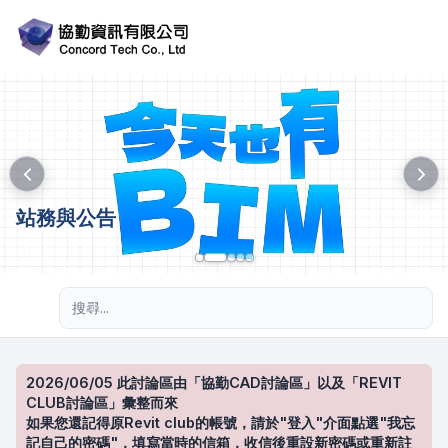
站務與公告
進階搜尋
2026/06/05 此討論區由「協勤CAD討論區」以及「REVIT
CLUB討論區」彙整而來
如果您還記得原Revit club的帳號，請於"登入"介面點選"我忘
記自己的密碼"，填寫當時的信箱，收信後重設新密碼或重新註