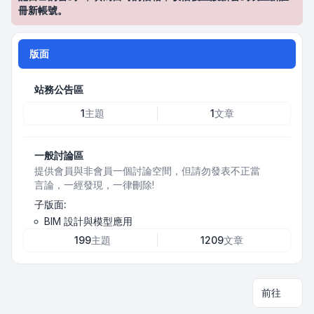
冊新帳號。
版面
站務公告區
1
主題
1
文章
一般討論區
提供會員與非會員一個討論空間，但請勿發表不正當
言論，一經發現，一律刪除!
子版面:
BIM 設計與模型應用
199
主題
1209
文章
前往