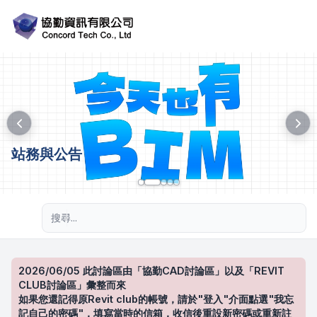
站務與公告
進階搜尋
2026/06/05 此討論區由「協勤CAD討論區」以及「REVIT
CLUB討論區」彙整而來
如果您還記得原Revit club的帳號，請於"登入"介面點選"我忘
記自己的密碼"，填寫當時的信箱，收信後重設新密碼或重新註